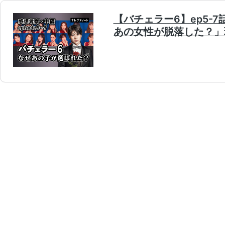
【バチェラー6】ep5
あの女性が脱落した？」