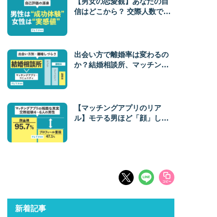
【男女の恋愛観】あなたの自
信はどこから？ 交際人数で自
信がつく男性と、経験に左右
されない女性の意識差
出会い方で離婚率は変わるの
か？結婚相談所、マッチング
アプリ、コミュニティ結婚の
離婚率を分析
【マッチングアプリのリア
ル】モテる男ほど「顔」しか
見ていない？ 調査データが明
かす「男性心理」と「婚活」
の落とし穴
新着記事