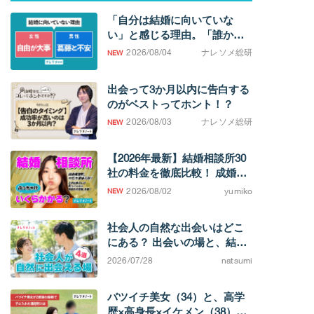
「自分は結婚に向いていな
い」と感じる理由。「誰かと
過ごしたい欲求」の強さに男
2026/08/04
ナレソメ総研
女差
出会って3か月以内に告白する
のがベストってホント！？
2026/08/03
ナレソメ総研
【2026年最新】結婚相談所30
社の料金を徹底比較！ 成婚す
るまでの費用相場がわかりま
2026/08/02
yumiko
す
社会人の自然な出会いはどこ
にある？ 出会いの場と、結婚
を考えたときの選択肢
2026/07/28
natsumi
バツイチ美女（34）と、高学
歴×高身長×イケメン（38）カ