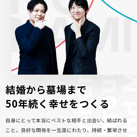
結
婚
か
ら
墓
場
ま
で
5
0
年
続
く
幸
せ
を
つ
く
る
自身にとって本当にベストな相手と出会い、結ばれる
こと。
良好な関係を一生涯にわたり、持続・繁栄させ