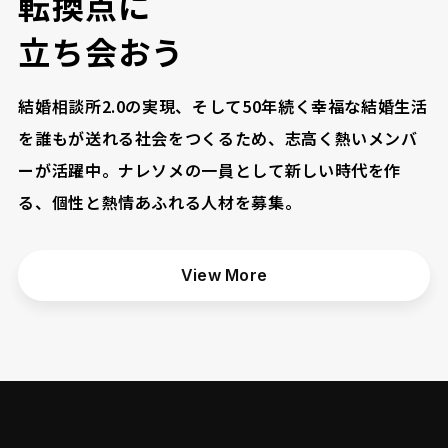
転
換
点
に
立
ち
会
お
う
結婚相談所2.0の実現、そして50年続く幸福な結婚生活
を誰もが送れる社会をつくるため、志高く熱いメンバ
ーが活躍中。ナレソメの一員として新しい時代を作
る、個性と熱情あふれる人材を募集。
View More