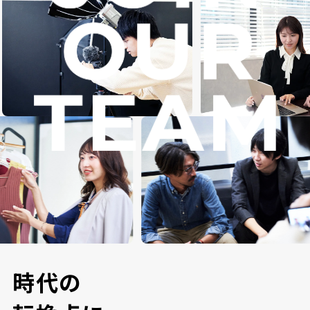
時
代
の