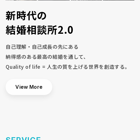
新
時
代
の
結
婚
相
談
所
2
.
0
自己理解・自己成長の先にある
納得感のある最高の結婚を通して、
Quality of life = 人生の質を上げる世界を創造する。
View More