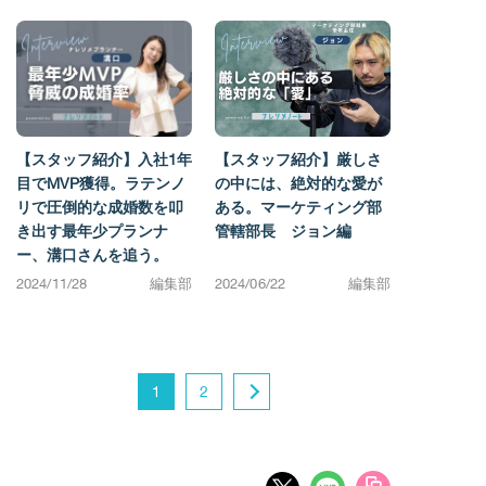
【スタッフ紹介】入社1年
【スタッフ紹介】厳しさ
目でMVP獲得。ラテンノ
の中には、絶対的な愛が
リで圧倒的な成婚数を叩
ある。マーケティング部
き出す最年少プランナ
管轄部長 ジョン編
ー、溝口さんを追う。
2024/11/28
編集部
2024/06/22
編集部
1
2