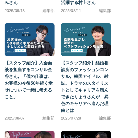
みさん
活躍する村上さん
2025/09/18
編集部
2025/08/11
編集部
【スタッフ紹介】入会面
【スタッフ紹介】結婚相
談を担当するコンサル金
談所のファッションコン
谷さん。「僕の仕事は、
サル。韓国アイドル、雑
お客様の今後50年続く幸
誌、ドラマのスタイリス
せについて一緒に考える
トとしてキャリアを積ん
こと」
できたりょうさんが、異
色のキャリアへ進んだ理
由とは
2025/08/07
編集部
2025/07/28
編集部