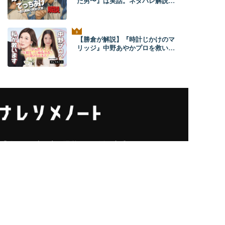
た男〜』は実話。ネタバレ解説！
元ネタ事件の全貌とあらすじ
【勝倉が解説】『時計じかけのマ
リッジ』中野あやかプロを救いた
い。【ネタバレあり】
「結婚」の専門家が運営する婚活・恋愛メディア。
「結婚生活を通じて人生のQOLを向上させる」をテーマ
に、今日、あなたの人生を変えるきっかけをお届けしま
す。
カテゴリー