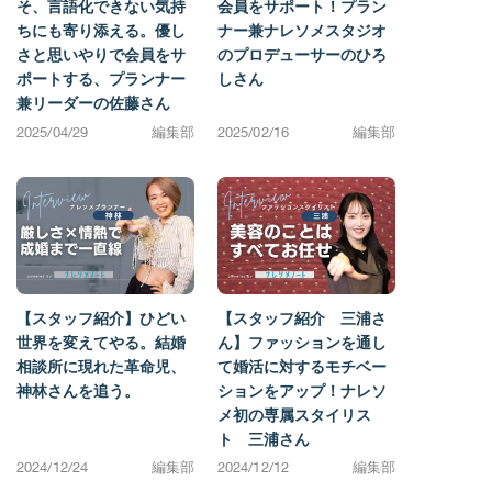
そ、言語化できない気持
会員をサポート！プラン
ちにも寄り添える。優し
ナー兼ナレソメスタジオ
さと思いやりで会員をサ
のプロデューサーのひろ
ポートする、プランナー
しさん
兼リーダーの佐藤さん
2025/04/29
編集部
2025/02/16
編集部
【スタッフ紹介】ひどい
【スタッフ紹介 三浦さ
世界を変えてやる。結婚
ん】ファッションを通し
相談所に現れた革命児、
て婚活に対するモチベー
神林さんを追う。
ションをアップ！ナレソ
メ初の専属スタイリス
ト 三浦さん
2024/12/24
編集部
2024/12/12
編集部