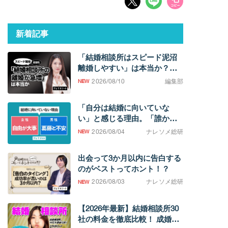
新着記事
「結婚相談所はスピード泥沼
離婚しやすい」は本当か？
【マジレス反論】
2026/08/10
編集部
「自分は結婚に向いていな
い」と感じる理由。「誰かと
過ごしたい欲求」の強さに男
2026/08/04
ナレソメ総研
女差
出会って3か月以内に告白する
のがベストってホント！？
2026/08/03
ナレソメ総研
【2026年最新】結婚相談所30
社の料金を徹底比較！ 成婚す