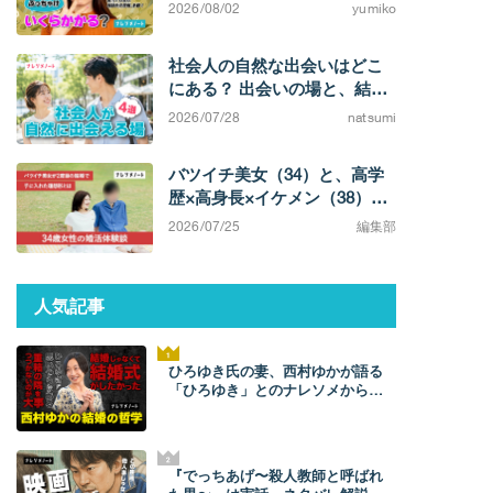
るまでの費用相場がわかりま
2026/08/02
yumiko
す
社会人の自然な出会いはどこ
にある？ 出会いの場と、結婚
を考えたときの選択肢
2026/07/28
natsumi
バツイチ美女（34）と、高学
歴×高身長×イケメン（38）カ
ップル。「相手によってこん
2026/07/25
編集部
なに違うのか」と実感する不
満0の結婚生活
人気記事
ひろゆき氏の妻、西村ゆかが語る
「ひろゆき」とのナレソメから結
婚生活まで。ひろゆきからは「毎
朝メッセージが来た」。【結婚の
哲学】
『でっちあげ〜殺人教師と呼ばれ