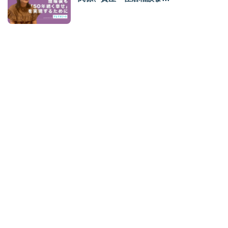
で……ナレソメ独自の卒業後
サポート、「イトナミ」企画
運営として活躍する村上さん
【スタッフ紹介】結婚後の不
安を先回り解決！ ナレソメ独
自の「マリッジチェック」の
一翼を担う心理師プランナ
ー・なつみさん
【スタッフ紹介】時代遅れな
結婚相談所が多すぎる。古い
価値観をぶっ壊す、ナレソメ
が目指す新世代結婚相談所。
モテコンサル勝倉編
新着記事