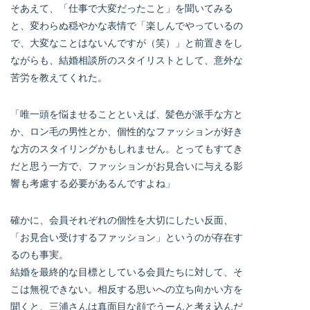
そあえて、「仕事で大変だったこと」を聞いてみる
と、変わらぬ穏やかな表情で「楽しんでやっているの
で、大変なことはないんですが（笑）」と前置きをし
ながらも、結婚相談所のスタイリストとして、意外な
苦労を教えてくれた。
「唯一頭を悩ませることといえば、髪色が派手な方と
か、ロン毛の男性とか、個性的なファッションが好き
な方のスタイリングかもしれません。とってもすてき
だと思う一方で、ファッションがお見合いに与える影
響も考慮する必要があるんですよね」
確かに、会員それぞれの個性を大切にしたい反面、
「お見合い受けするファッション」というのが存在す
るのも事実。
結婚を最終的な目標としている会員たちに対して、そ
こは無視できない。相反する思いへの立ち向かい方を
聞くと、三浦さんは真面目な顔でうーんと考え込んだ