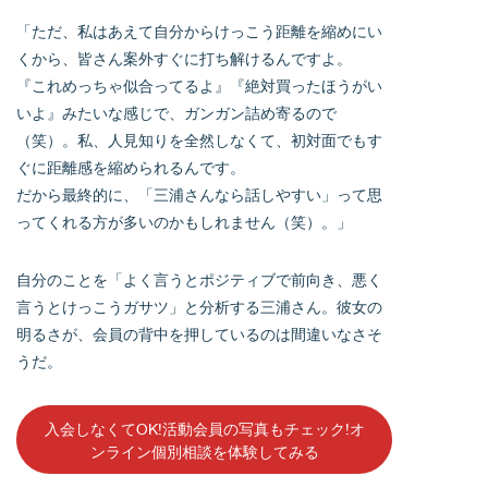
「ただ、私はあえて自分からけっこう距離を縮めにい
くから、皆さん案外すぐに打ち解けるんですよ。
『これめっちゃ似合ってるよ』『絶対買ったほうがい
いよ』みたいな感じで、ガンガン詰め寄るので
（笑）。私、人見知りを全然しなくて、初対面でもす
ぐに距離感を縮められるんです。
だから最終的に、「三浦さんなら話しやすい」って思
ってくれる方が多いのかもしれません（笑）。」
自分のことを「よく言うとポジティブで前向き、悪く
言うとけっこうガサツ」と分析する三浦さん。彼女の
明るさが、会員の背中を押しているのは間違いなさそ
うだ。
入会しなくてOK!活動会員の写真もチェック!オ
ンライン個別相談を体験してみる