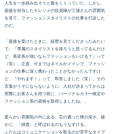
人生を一歩踏み出そうと腹をくくっていた。しかし、
面接を担当したナレソメの役員陣が三浦さんの雰囲気
を見て、ファッションスタイリストの仕事を打診した
のだ。
「面接を受けたときに、経歴を見てくださったみたい
で。『専属のスタイリストを採ろうと思ってるんだけ
ど、美容系が強いならファッションもいける？』って
（笑）。正直、今まではネイルがメインで、ファッシ
ョンの仕事に深く携わったことがなかったんですけ
ど、『やれます！』って、即答しました（笑）。その
言葉がうそにならないように、入社が決まってからは
実際にお客さんを持つ前に、パーソナルカラー検定や
ファッション系の資格を取得しましたね。」
柔らかい雰囲気の中にある、芯の通った懐の深さ。確
かに、「姉貴」と呼ばれるのもうなずける。
ふだんはコミュニケーションを取るのが苦手なタイプ