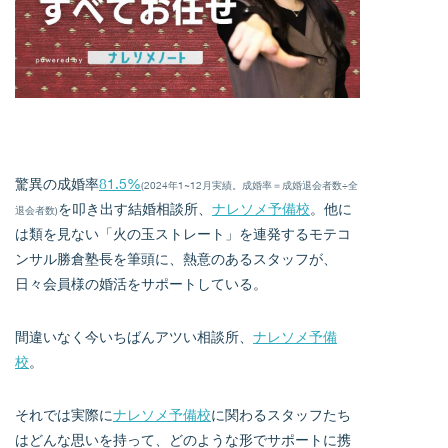
驚異の成婚率
81.5%
(2024年1~12月実績。成婚率＝成婚退会者数÷全
を叩き出す結婚相談所、
ナレソメ予備校
。他に
退会者数)
は類を見ない「火の玉ストレート」を連発するモテコ
ンサル勝倉塾長を筆頭に、熱意のあるスタッフが、
日々会員様の婚活をサポートしている。
間違いなく今いちばんアツい相談所、
ナレソメ予備
校
。
それでは実際に
ナレソメ予備校
に関わるスタッフたち
はどんな思いを持って、どのような形でサポートに携