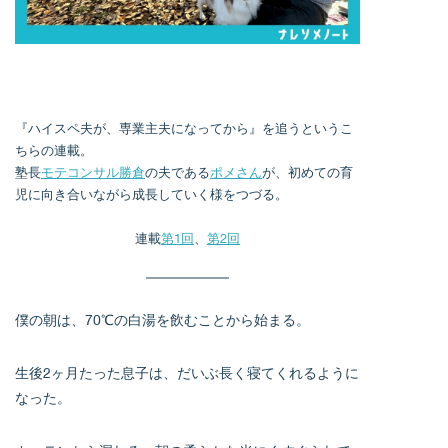
『ハイスペ夫が、専業主夫になってから』を追うというこ
ちらの連載。
塾長
モテコンサル勝倉
の夫である
ポメさん
が、初めての育
児に向き合いながら成長していく様をつづる。
連載
第1回
、
第2回
僕の朝は、70℃の白湯を飲むことから始まる。
生後2ヶ月たった息子は、だいぶ長く寝てくれるように
なった。