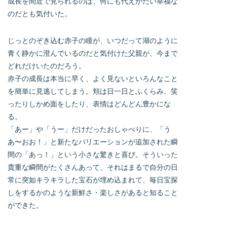
成長を間近で見られるのは、何にも代えがたい幸福な
のだとも気付いた。
じっとのぞき込む赤子の瞳が、いつだって湖のように
青く静かに澄んでいるのだと気付けた父親が、今まで
どれだけいたのだろう。
赤子の成長は本当に早く、よく見ないといろんなこと
を簡単に見逃してしまう。頬は日一日とふくらみ、笑
ったりしかめ面をしたり、表情はどんどん豊かにな
る。
「あー」や「うー」だけだったおしゃべりに、「う
あ〜おお！」と新たなバリエーションが追加された瞬
間の「あっ！」という小さな驚きと喜び。そういった
貴重な瞬間がたくさんあって、それはまるで自分の日
常に突如キラキラした宝石が埋め込まれて、毎日宝探
しをするかのような新鮮さ・楽しさがあると知ること
ができた。