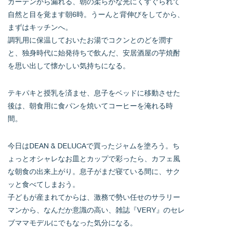
カーテンから漏れる、朝の柔らかな光にくすぐられて
自然と目を覚ます朝6時。うーんと背伸びをしてから、
まずはキッチンへ。
調乳用に保温しておいたお湯でコクンとのどを潤す
と、独身時代に始発待ちで飲んだ、安居酒屋の芋焼酎
を思い出して懐かしい気持ちになる。
テキパキと授乳を済ませ、息子をベッドに移動させた
後は、朝食用に食パンを焼いてコーヒーを淹れる時
間。
今日はDEAN & DELUCAで買ったジャムを塗ろう。ち
ょっとオシャレなお皿とカップで彩ったら、カフェ風
な朝食の出来上がり。息子がまだ寝ている間に、サク
ッと食べてしまおう。
子どもが産まれてからは、激務で勢い任せのサラリー
マンから、なんだか意識の高い、雑誌『VERY』のセレ
ブママモデルにでもなった気分になる。