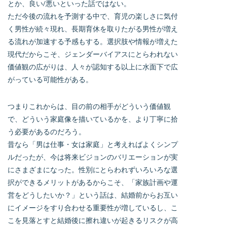
とか、良い/悪いといった話ではない。
ただ今後の流れを予測する中で、育児の楽しさに気付
く男性が続々現れ、長期育休を取りたがる男性が増え
る流れが加速する予感もする。選択肢や情報が増えた
現代だからこそ、ジェンダーバイアスにとらわれない
価値観の広がりは、人々が認知する以上に水面下で広
がっている可能性がある。
つまりこれからは、目の前の相手がどういう価値観
で、どういう家庭像を描いているかを、より丁寧に拾
う必要があるのだろう。
昔なら「男は仕事・女は家庭」と考えればよくシンプ
ルだったが、今は将来ビジョンのバリエーションが実
にさまざまになった。性別にとらわれずいろいろな選
択ができるメリットがあるからこそ、「家族計画や運
営をどうしたいか？」という話は、結婚前からお互い
にイメージをすり合わせる重要性が増しているし、こ
こを見落とすと結婚後に擦れ違いが起きるリスクが高