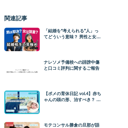
関連記事
「結婚を“考えられる”人」っ
てどういう意味？ 男性と女性
の間にある「思考の違い」
ナレソメ予備校への誹謗中傷
と口コミ評判に関するご報告
【ポメの育休日記 vol.4】赤ち
ゃんの頭の形、治すべき？ ヘ
ルメット治療の必要性や費用
を経験者が語る
モテコンサル勝倉の旦那が語