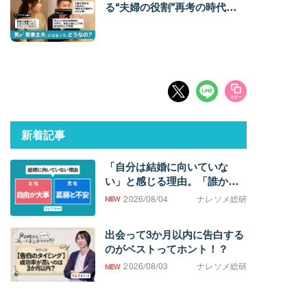
る“夫婦の役割”再考の時代。
「育休って、母親だけのも
の？」
新着記事
「自分は結婚に向いていな
い」と感じる理由。「誰かと
過ごしたい欲求」の強さに男
2026/08/04
ナレソメ総研
女差
出会って3か月以内に告白する
のがベストってホント！？
2026/08/03
ナレソメ総研
【2026年最新】結婚相談所30