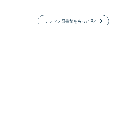
ナレソメ図書館をもっと見る
「結婚」の専門家が運営する婚活・恋愛メディア。
「結婚生活を通じて人生のQOLを向上させる」をテーマ
に、今日、あなたの人生を変えるきっかけをお届けしま
す。