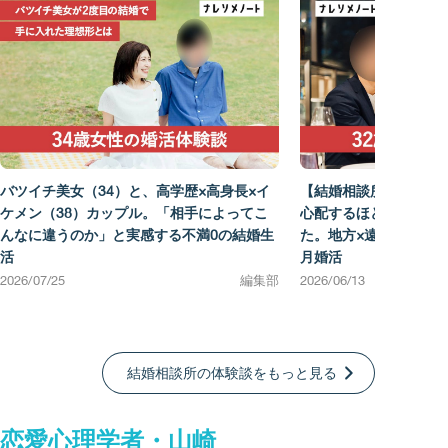
バツイチ美女（34）と、高学歴×高身長×イ
【結婚相談所の体験談
ケメン（38）カップル。「相手によってこ
心配するほど好きにな
んなに違うのか」と実感する不満0の結婚生
た。地方×遠距離でも苦
活
月婚活
2026/07/25
編集部
2026/06/13
結婚相談所の体験談をもっと見る
恋愛心理学者・山崎