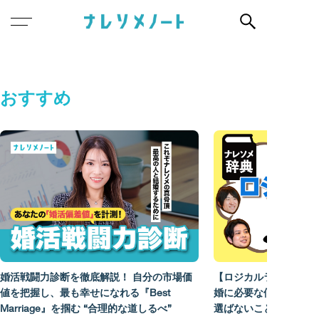
おすすめ
婚活戦闘力診断を徹底解説！ 自分の市場価
【ロジカルラブ・イデ
値を把握し、最も幸せになれる『Best
婚に必要な価値観は、
Marriage』を掴む “合理的な道しるべ”
選ばないことである。