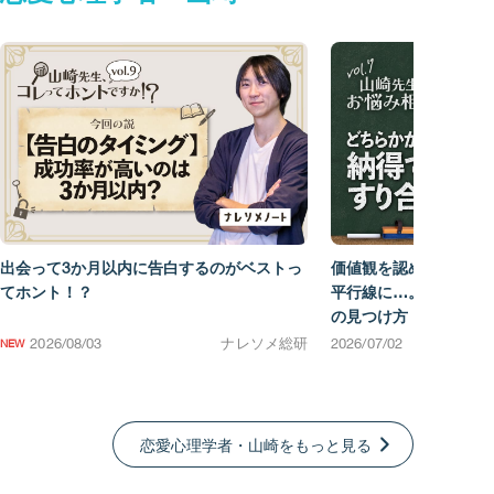
出会って3か月以内に告白するのがベストっ
価値観を認め合おうと
てホント！？
平行線に…。お互いに
の見つけ方
2026/08/03
ナレソメ総研
2026/07/02
恋愛心理学者・山崎をもっと見る