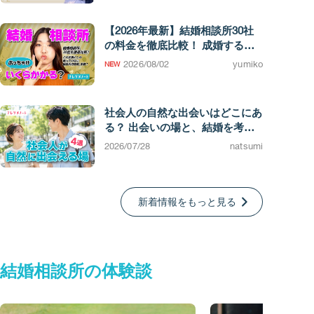
【2026年最新】結婚相談所30社
の料金を徹底比較！ 成婚するま
での費用相場がわかります
2026/08/02
yumiko
社会人の自然な出会いはどこにあ
る？ 出会いの場と、結婚を考え
たときの選択肢
2026/07/28
natsumi
新着情報をもっと見る
結婚相談所の体験談