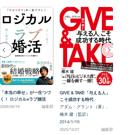
「本当の幸せ」が一生つづ
GIVE & TAKE「与える人」
く！ ロジカル×ラブ婚活
こそ成功する時代
2026/06/19
編集部
アダム・グラント（著）、
楠木 建（監訳）
2014/1/10
2025/12/27
編集部