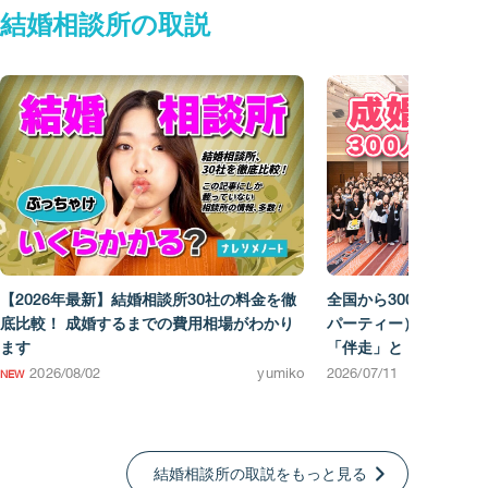
結婚相談所の取説
【2026年最新】結婚相談所30社の料金を徹
全国から300人が参加！
底比較！ 成婚するまでの費用相場がわかり
パーティー）で見えた
ます
「伴走」と「仲間」の
2026/08/02
yumiko
2026/07/11
結婚相談所の取説をもっと見る