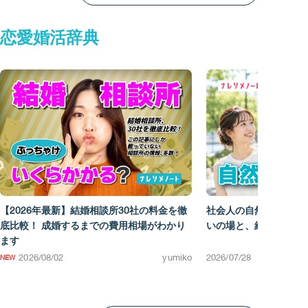
恋愛婚活辞典
【2026年最新】結婚相談所30社の料金を徹
社会人の自然な出会い
底比較！ 成婚するまでの費用相場がわかり
いの場と、結婚を考え
ます
2026/08/02
yumiko
2026/07/28