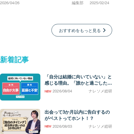
2026/04/26
編集部
2025/02/24
おすすめをもっと見る
新着
記事
「自分は結婚に向いていない」と
感じる理由。「誰かと過ごしたい
欲求」の強さに男女差
2026/08/04
ナレソメ総研
出会って3か月以内に告白するの
がベストってホント！？
2026/08/03
ナレソメ総研