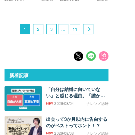
1
2
3
…
11
新着記事
「自分は結婚に向いていな
い」と感じる理由。「誰かと
過ごしたい欲求」の強さに男
2026/08/04
ナレソメ総研
女差
出会って3か月以内に告白する
のがベストってホント！？
2026/08/03
ナレソメ総研