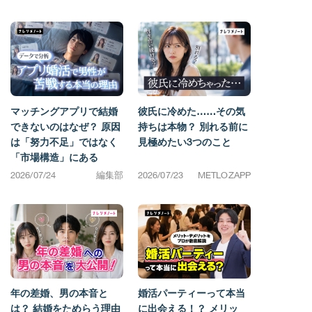
マッチングアプリで結婚
彼氏に冷めた……その気
できないのはなぜ？ 原因
持ちは本物？ 別れる前に
は「努力不足」ではなく
見極めたい3つのこと
「市場構造」にある
2026/07/24
編集部
2026/07/23
METLOZAPP
年の差婚、男の本音と
婚活パーティーって本当
は？ 結婚をためらう理由
に出会える！？ メリッ