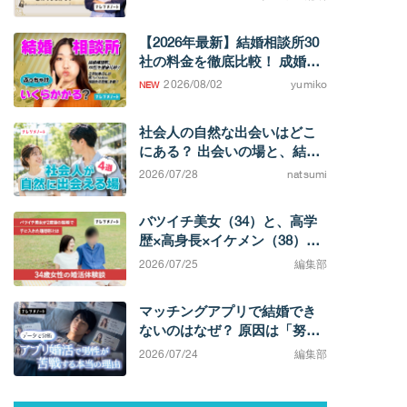
【2026年最新】結婚相談所30
社の料金を徹底比較！ 成婚す
るまでの費用相場がわかりま
2026/08/02
yumiko
す
社会人の自然な出会いはどこ
にある？ 出会いの場と、結婚
を考えたときの選択肢
2026/07/28
natsumi
バツイチ美女（34）と、高学
歴×高身長×イケメン（38）カ
ップル。「相手によってこん
2026/07/25
編集部
なに違うのか」と実感する不
満0の結婚生活
マッチングアプリで結婚でき
ないのはなぜ？ 原因は「努力
不足」ではなく「市場構造」
2026/07/24
編集部
にある