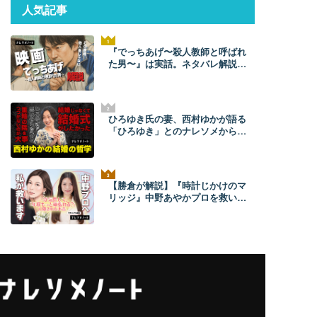
人気記事
『でっちあげ〜殺人教師と呼ばれ
た男〜』は実話。ネタバレ解説！
元ネタ事件の全貌とあらすじ
ひろゆき氏の妻、西村ゆかが語る
「ひろゆき」とのナレソメから結
婚生活まで。ひろゆきからは「毎
朝メッセージが来た」。【結婚の
哲学】
【勝倉が解説】『時計じかけのマ
リッジ』中野あやかプロを救いた
い。【ネタバレあり】