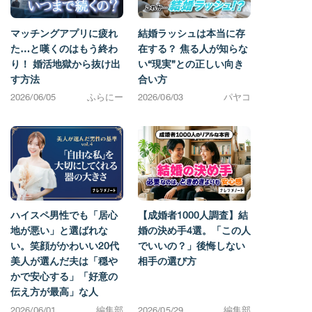
マッチングアプリに疲れ
結婚ラッシュは本当に存
た…と嘆くのはもう終わ
在する？ 焦る人が知らな
り！ 婚活地獄から抜け出
い“現実”との正しい向き
す方法
合い方
2026/06/05
ふらにー
2026/06/03
パヤコ
ハイスペ男性でも「居心
【成婚者1000人調査】結
地が悪い」と選ばれな
婚の決め手4選。「この人
い。笑顔がかわいい20代
でいいの？」後悔しない
美人が選んだ夫は「穏や
相手の選び方
かで安心する」「好意の
伝え方が最高」な人
2026/06/01
編集部
2026/05/29
編集部