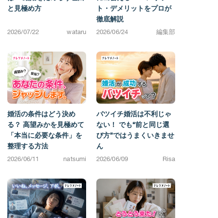
と見極め方
ト・デメリットをプロが
徹底解説
2026/07/22
wataru
2026/06/24
編集部
婚活の条件はどう決め
バツイチ婚活は不利じゃ
る？ 高望みかを見極めて
ない！ でも“前と同じ選
「本当に必要な条件」を
び方”ではうまくいきませ
整理する方法
ん
2026/06/11
natsumi
2026/06/09
Risa