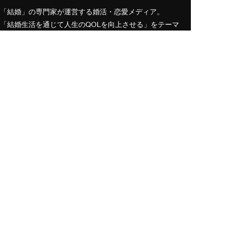
「結婚」の専門家が運営する婚活・恋愛メディア。
「結婚生活を通じて人生のQOLを向上させる」をテーマ
に、今日、あなたの人生を変えるきっかけをお届けしま
す。
カテゴリー
結婚相談所の体験談
結婚相談所の取説
ナレソメ総研
結婚の哲学
ナレソメノートについて
コンテンツ制作ポリシー
編集長・編集チーム
専門家・監修者
よくあるご質問
引用・転載について
サイトマップ
運営会社
採用情報
プライバシーポリシー