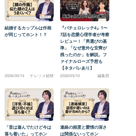
結婚するカップルは作画
『バチェロレッテ4』1〜
が同じってホント！？
7話を恋愛心理学者が考察
レビュー！「男選びの基
準」「なぜ意外な安齊が
残ったのか」を解説。フ
ァイナルローズ予想も
【ネタバレあり】
2026/05/14
ナレソメ総研
2026/05/10
編集部
「昔は遊んでたけど今は
連絡の頻度と愛情の深さ
落ち着いた」ってホン
は関係ないってホン