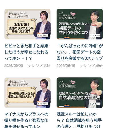
ビビッときた相手と結婚
「がんばったのに2回目が
したほうが幸せになれる
ない」。初回デートの空
ってホント！？
回りを突破する3ステップ
2026/06/23
ナレソメ総研
2026/06/15
ナレソメ総研
マイナスからプラスへの
既読スルーは忙しいか
振り幅を作ると強烈な印
ら？ 自然消滅を狙う相手
象を残せるってホン
の心理と、見切りをつけ