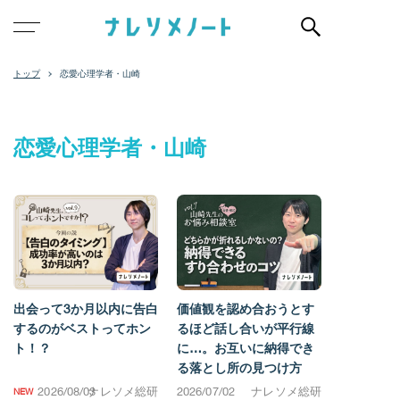
恋愛心理学者・山崎
恋愛心理学者・山崎
出会って3か月以内に告白
価値観を認め合おうとす
するのがベストってホン
るほど話し合いが平行線
ト！？
に…。お互いに納得でき
る落とし所の見つけ方
2026/08/03
ナレソメ総研
2026/07/02
ナレソメ総研