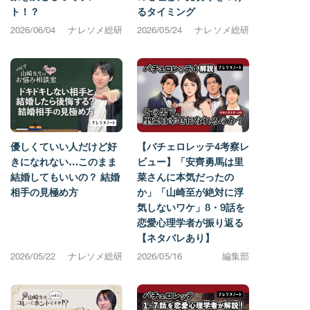
ト！？
るタイミング
2026/06/04
ナレソメ総研
2026/05/24
ナレソメ総研
優しくていい人だけど好
【バチェロレッテ4考察レ
きになれない…このまま
ビュー】「安齊勇馬は里
結婚してもいいの？ 結婚
菜さんに本気だったの
相手の見極め方
か」「山崎至が絶対に浮
気しないワケ」8・9話を
恋愛心理学者が振り返る
【ネタバレあり】
2026/05/22
ナレソメ総研
2026/05/16
編集部