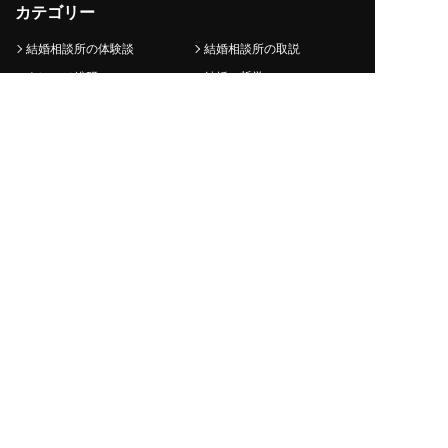
カテゴリー
結婚相談所の体験談
結婚相談所の取説
ナレソメ総研
結婚の哲学
ナレソメノートについて
コンテンツ制作ポリシー
編集長・編集チーム
専門家・監修者
よくあるご質問
引用・転載について
サイトマップ
運営会社
採用情報
プライバシーポリシー
結婚相談所2.0で結婚するなら
ナレソメ予備校
© Naresome inc.