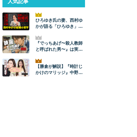
人気記事
ひろゆき氏の妻、西村ゆ
かが語る「ひろゆき」と
のナレソメから結婚生活
まで。ひろゆきからは
『でっちあげ〜殺人教師
「毎朝メッセージが来
と呼ばれた男〜』は実
た」。【結婚の哲学】
話。ネタバレ解説！ 元ネ
タ事件の全貌とあらすじ
【勝倉が解説】『時計じ
かけのマリッジ』中野あ
やかプロを救いたい。
【ネタバレあり】