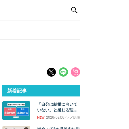
新着記事
「自分は結婚に向いて
いない」と感じる理
由。「誰かと過ごした
2026/08/04
ナレソメ総研
い欲求」の強さに男女
差
出会って3か月以内に告