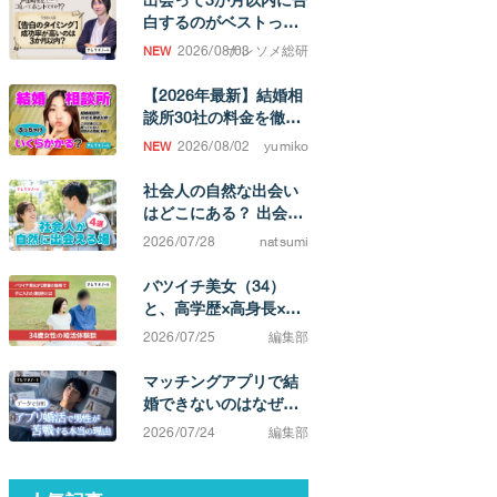
白するのがベストって
ホント！？
2026/08/03
ナレソメ総研
【2026年最新】結婚相
談所30社の料金を徹底
比較！ 成婚するまでの
2026/08/02
yumiko
費用相場がわかります
社会人の自然な出会い
はどこにある？ 出会い
の場と、結婚を考えた
2026/07/28
natsumi
ときの選択肢
バツイチ美女（34）
と、高学歴×高身長×イ
ケメン（38）カップ
2026/07/25
編集部
ル。「相手によってこ
んなに違うのか」と実
マッチングアプリで結
感する不満0の結婚生活
婚できないのはなぜ？
原因は「努力不足」で
2026/07/24
編集部
はなく「市場構造」に
ある