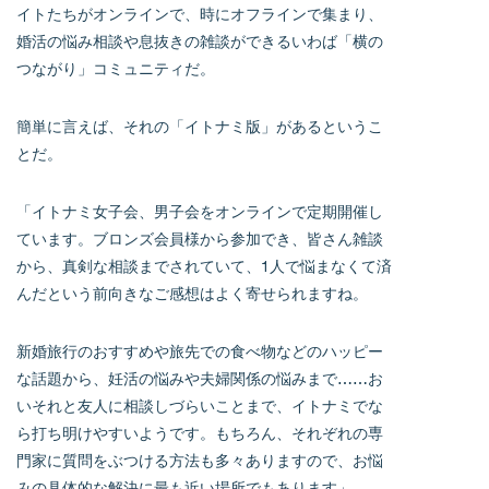
イトたちがオンラインで、時にオフラインで集まり、
婚活の悩み相談や息抜きの雑談ができるいわば「横の
つながり」コミュニティだ。
簡単に言えば、それの「イトナミ版」があるというこ
とだ。
「イトナミ女子会、男子会をオンラインで定期開催し
ています。ブロンズ会員様から参加でき、皆さん雑談
から、真剣な相談までされていて、1人で悩まなくて済
んだという前向きなご感想はよく寄せられますね。
新婚旅行のおすすめや旅先での食べ物などのハッピー
な話題から、妊活の悩みや夫婦関係の悩みまで……お
いそれと友人に相談しづらいことまで、イトナミでな
ら打ち明けやすいようです。もちろん、それぞれの専
門家に質問をぶつける方法も多々ありますので、お悩
みの具体的な解決に最も近い場所でもあります」