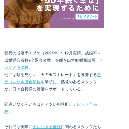
驚異の成婚率81.5％（2024年1〜12月実績。成婚率＝
成婚退会者数÷全退会者数）を叩き出す結婚相談所、
ナ
レソメ予備校
。
他には類を見ない「火の玉ストレート」を連発する
モ
テコンサル勝倉塾長
を筆頭に、熱意のあるスタッフ
が、日々会員様の婚活をサポートしている。
間違いなく今いちばんアツい相談所、
ナレソメ予備
校
。
それでは実際に
ナレソメ予備校
に関わるスタッフたち