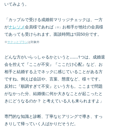
いてみよう。
「カップルで受ける成婚前マリッジチェックは、一方
が
ナレソメ
会員様であれば
お相手が他社の会員様
（※）
であっても受けられます。面談時間は1回50分です。
※
サクッとプラン
は対象外
どんな方がいらっしゃるかというと……1つは、成婚退
会を控えて『ここが不安』『ここだけ心配』など、お
相手と結婚する上でネックに感じていることがある方
ですね。例えば会話や、言葉、態度など、様々です。
反対に『順調すぎて不安』という方も。ここまで問題
がなかった分、結婚後に何か大きなことが起こったと
きにどうなるのか？ と考えている人も来られますよ」
専門的な知識と診断、丁寧なヒアリングで導き、すっ
きりして帰っていく人ばかりだそうだ。