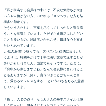
「私が担当する会員様の中には、不安な気持ちが大き
い方や自信がない方、いわゆる『メンヘラ』な方も結
構多い印象です。
そういう方たちに、言葉を尽くしてしっかりと寄り添
うことを意識しています。ただでさえ婚活はしんどい
ことも多いもの。経験者だからこそ、繊細な心を支え
たいと思っています。
LINEの返信1つ取っても、ズバズバと端的に言うとい
うよりは、時間をかけて丁寧に長い文章で返すことが
多いかもしれません。面談でもそうですね。たまに、
『背中から刺しますよね』なんて会員様に言われるこ
ともありますが（笑）、言うべきことはちゃんと言
う、愛あるマジレスをする！ というのももちろん意識
していますよ」
「癒し」の名の通り、なつみさんの基本スタイルは優
しく柔らかい、包み込むようなコミュニケーション