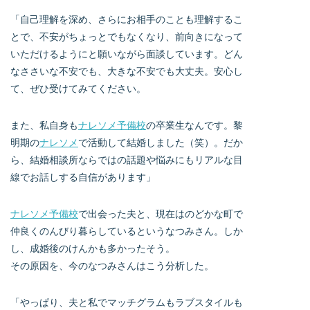
「自己理解を深め、さらにお相手のことも理解するこ
とで、不安がちょっとでもなくなり、前向きになって
いただけるようにと願いながら面談しています。どん
なささいな不安でも、大きな不安でも大丈夫。安心し
て、ぜひ受けてみてください。
また、私自身も
ナレソメ予備校
の卒業生なんです。黎
明期の
ナレソメ
で活動して結婚しました（笑）。だか
ら、結婚相談所ならではの話題や悩みにもリアルな目
線でお話しする自信があります」
ナレソメ予備校
で出会った夫と、現在はのどかな町で
仲良くのんびり暮らしているというなつみさん。しか
し、成婚後のけんかも多かったそう。
その原因を、今のなつみさんはこう分析した。
「やっぱり、夫と私でマッチグラムもラブスタイルも