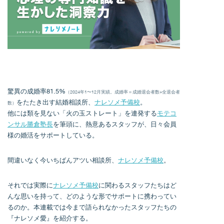
驚異の成婚率81.5%
（2024年1〜12月実績。成婚率＝成婚退会者数÷全退会者
をたたき出す結婚相談所、
ナレソメ予備校
。
数）
他には類を見ない「火の玉ストレート」を連発する
モテコ
ンサル勝倉塾長
を筆頭に、熱意あるスタッフが、日々会員
様の婚活をサポートしている。
間違いなく今いちばんアツい相談所、
ナレソメ予備校
。
それでは実際に
ナレソメ予備校
に関わるスタッフたちはど
んな思いを持って、どのような形でサポートに携わってい
るのか。本連載では今まで語られなかったスタッフたちの
『ナレソメ愛』を紹介する。