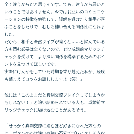
全く違うからだと思うんです。でも、違うから悪いと
いうことではありません。今ではお互いのコミュニケ
ーションの特徴を勉強して、誤解を避けたり相手が喜
ぶことをしたりで、むしろ補い合える関係性になれま
した。
だから、相手と全然タイプが違うな……と悩んでいる
方も凹む必要は全くないので、ぜひ成婚前マリッジチ
ェックを受けて、より深い関係を構築するためのポイ
ントを見つけてほしいです。
実際にけんかをしていた時期を乗り越えた私が、経験
も踏まえてコツをお話ししますよ（笑）」
他には「このままだと真剣交際ブレイクしてしまうか
もしれない！」と追い詰められている人も、成婚前マ
リッジチェックに駆け込むことがあるそう。
「せっかく真剣交際に進むほど好きになれた方なの
に、ボタンのかけ違いや強い不安でブレイクしそうな