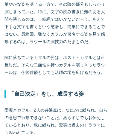
華やかな姿を演じる一方で、その陰の部分もしっかり
演じきっていた。特に、文字の読み書きに難のある人
間を演じるのは、一筋縄ではいかないだろう。あえて
下手な文字を書くという芝居も、簡単にできることで
はない。最終回、難なくカヲルが署名する姿を見て感
動するのは、ラウールの演技力のたまものだ。
闇に落ちているカヲルの姿は、ホスト・カヲルとは正
反対だ。そんな二面性を持つカヲルを演じきったラウ
ールは、今後俳優としても活躍の場を広げるだろう。
「自己決定」をし、成長する姿
愛実とカヲル。2人の共通点は、なにかに縛られ、自ら
の意思で行動できないことだ。あらすじでもお伝えし
ているとおり、親に縛られ、愛実は過去のトラウマに
も囚われている。