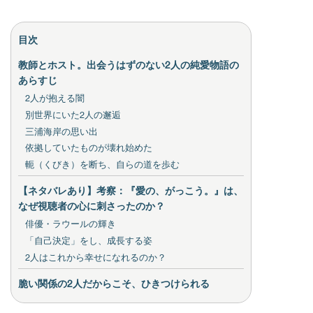
目次
教師とホスト。出会うはずのない2人の純愛物語の
あらすじ
2人が抱える闇
別世界にいた2人の邂逅
三浦海岸の思い出
依拠していたものが壊れ始めた
軛（くびき）を断ち、自らの道を歩む
【ネタバレあり】考察：『愛の、がっこう。』は、
なぜ視聴者の心に刺さったのか？
俳優・ラウールの輝き
「自己決定」をし、成長する姿
2人はこれから幸せになれるのか？
脆い関係の2人だからこそ、ひきつけられる