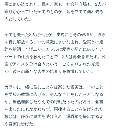
店に追い込まれた。職も、家も、社会的立場も、2人が
寄りかかっていた全てのものが、音を立てて崩れ去ろ
うとしていた。
全てを失った2人だったが、皮肉にもその破壊が、彼ら
を真に解放する。罪の意識にさいなまれ、愛実との婚
約を解消した洋二が、カヲルに愛実が新たに借りたア
パートの住所を教えたことで、2人は再会を果たす。公
園でアイスを分け合うという、ごくありふれた光景
が、彼らの新たな人生の始まりを象徴していた。
カヲルに一緒に住むことを提案した愛実は、そのこと
を学校の教頭に告げる。そんなことをしたらどうなる
か、当然理解したうえでの行動だったのだろう。念書
を出したにもかかわらず、同棲することを告げられた
教頭は、静かに事実を受け入れ、退職願を提出するよ
う愛実に告げた。