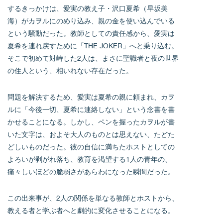
するきっかけは、愛実の教え子・沢口夏希（早坂美
海）がカヲルにのめり込み、親の金を使い込んでいる
という騒動だった。教師としての責任感から、愛実は
夏希を連れ戻すために「THE JOKER」へと乗り込む。
そこで初めて対峙した2人は、まさに聖職者と夜の世界
の住人という、相いれない存在だった。
問題を解決するため、愛実は夏希の親に頼まれ、カヲ
ルに「今後一切、夏希に連絡しない」という念書を書
かせることになる。しかし、ペンを握ったカヲルが書
いた文字は、およそ大人のものとは思えない、たどた
どしいものだった。彼の自信に満ちたホストとしての
よろいが剥がれ落ち、教育を渇望する1人の青年の、
痛々しいほどの脆弱さがあらわになった瞬間だった。
この出来事が、2人の関係を単なる教師とホストから、
教える者と学ぶ者へと劇的に変化させることになる。