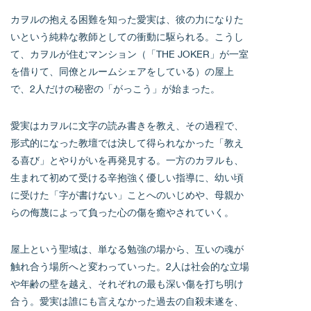
カヲルの抱える困難を知った愛実は、彼の力になりた
いという純粋な教師としての衝動に駆られる。こうし
て、カヲルが住むマンション（「THE JOKER」が一室
を借りて、同僚とルームシェアをしている）の屋上
で、2人だけの秘密の「がっこう」が始まった。
愛実はカヲルに文字の読み書きを教え、その過程で、
形式的になった教壇では決して得られなかった「教え
る喜び」とやりがいを再発見する。一方のカヲルも、
生まれて初めて受ける辛抱強く優しい指導に、幼い頃
に受けた「字が書けない」ことへのいじめや、母親か
らの侮蔑によって負った心の傷を癒やされていく。
屋上という聖域は、単なる勉強の場から、互いの魂が
触れ合う場所へと変わっていった。2人は社会的な立場
や年齢の壁を越え、それぞれの最も深い傷を打ち明け
合う。愛実は誰にも言えなかった過去の自殺未遂を、