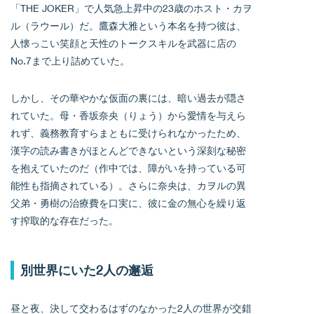
「THE JOKER」で人気急上昇中の23歳のホスト・カヲ
ル（ラウール）だ。鷹森大雅という本名を持つ彼は、
人懐っこい笑顔と天性のトークスキルを武器に店の
No.7まで上り詰めていた。
しかし、その華やかな仮面の裏には、暗い過去が隠さ
れていた。母・香坂奈央（りょう）から愛情を与えら
れず、義務教育すらまともに受けられなかったため、
漢字の読み書きがほとんどできないという深刻な秘密
を抱えていたのだ（作中では、障がいを持っている可
能性も指摘されている）。さらに奈央は、カヲルの異
父弟・勇樹の治療費を口実に、彼に金の無心を繰り返
す搾取的な存在だった。
別世界にいた2人の邂逅
昼と夜、決して交わるはずのなかった2人の世界が交錯