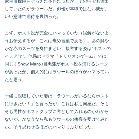
豪華俳優陣をそろえた本作だったが、その中でも傑出
していたのがラウールだ。俳優が本職ではない彼が、
いい意味で期待を裏切った。
まず、ホスト役が完全にハマっていた（誤解がないよ
うお伝えするが、これは褒め言葉である）。あの鮮や
かな赤のスーツを身にまとい、接客する姿は“ホストの
イデア”だ。他局のドラマ『トリリオンゲーム』では、
同じくSnow Manの目黒蓮がホスト役を演じるシーン
があったが、個人的にはラウールのほうがハマってい
たと思う。
一緒に視聴していた妻は「ラウールがいるならホスト
に行きたい！」と言ったが、これは私も同感だ。そも
そも男性がホストクラブに客として入れるのかわから
ないが、かなうなら私もラウールの接客を受けてみた
い。そう思わせるほどのハマりっぷりだった。