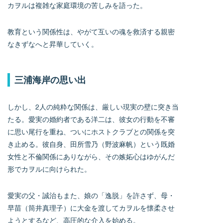
カヲルは複雑な家庭環境の苦しみを語った。
教育という関係性は、やがて互いの魂を救済する親密
なきずなへと昇華していく。
三浦海岸の思い出
しかし、2人の純粋な関係は、厳しい現実の壁に突き当
たる。愛実の婚約者である洋二は、彼女の行動を不審
に思い尾行を重ね、ついにホストクラブとの関係を突
き止める。彼自身、田所雪乃（野波麻帆）という既婚
女性と不倫関係にありながら、その嫉妬心はゆがんだ
形でカヲルに向けられた。
愛実の父・誠治もまた、娘の「逸脱」を許さず、母・
早苗（筒井真理子）に大金を渡してカヲルを懐柔させ
ようとするなど、高圧的な介入を始める。