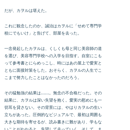
だが、カヲルは堪えた。
これに観念したのか、誠治はカヲルに「せめて専門学
校にでもいけ」と告げて、部屋を去った。
一念発起したカヲルは、くしくも母と同じ美容師の道
を選び、美容専門学校への入学を目指す。自室にこも
って参考書とにらめっこし、時にはあの屋上で愛実と
ともに面接対策をした。おそらく、カヲルの人生でこ
こまで努力したことはなかったのだろう。
その猛勉強の結果は……。無念の不合格だった。その
結果に、カヲルは深い失望を抱く。愛実の慰めにも一
切耳を貸さない。その背景には、やはりカヲルの生い
立ちがあった。圧倒的なビジュアルで、最初は周囲も
大きな期待を寄せるが、読み書きに難があり、学もな
いことがわかると、失望して去っていく。そして、ま