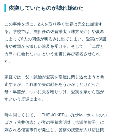
依拠していたものが壊れ始めた
この事件を境に、2人を取り巻く世界は完全に崩壊す
る。学校では、副担任の佐倉栄太（味方良介）や夏希
によって2人の関係が明るみに出てしまい、愛実は保護
者や教頭から激しい追及を受ける。そして、「二度と
カヲルに会わない」という念書に再び署名させられ
た。
家庭では、父・誠治が愛実を部屋に閉じ込めようと暴
走するが、これまで夫の顔色をうかがうだけだった
母・早苗が、ついに夫を殴りつけ、愛実を家から逃が
すという反逆に出る。
時を同じくして、「THE JOKER」ではNo.1ホストのつ
ばさ（荒井啓志）が客の宇都宮明菜（吉瀬美智子）に
刺される傷害事件が発生し、警察の捜査が入り店は閉