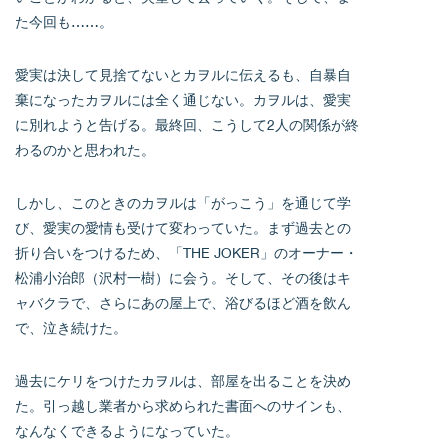
た今回も……。
愛実は決して見捨てないとカヲルに伝えるも、自暴自
棄になったカヲルには全く通じない。カヲルは、愛実
に別れようと告げる。最終回、こうして2人の関係が終
わるのかと思われた。
しかし、このときのカヲルは「がっこう」を通じて学
び、愛実の愛情も受けて変わっていた。まず過去との
折り合いをつけるため、「THE JOKER」のオーナー・
松浦小治郎（沢村一樹）に会う。そして、その後はキ
ャバクラで、さらにあの屋上で、浴びるほど酒を飲ん
で、泣き続けた。
過去にケリをつけたカヲルは、部屋を出ることを決め
た。引っ越し業者から求められた書面へのサインも、
なんなくできるようになっていた。