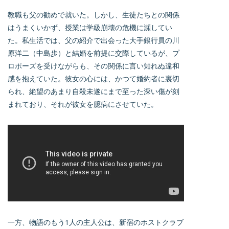
教職も父の勧めで就いた。しかし、生徒たちとの関係
はうまくいかず、授業は学級崩壊の危機に瀕してい
た。私生活では、父の紹介で出会った大手銀行員の川
原洋二（中島歩）と結婚を前提に交際しているが、プ
ロポーズを受けながらも、その関係に言い知れぬ違和
感を抱えていた。彼女の心には、かつて婚約者に裏切
られ、絶望のあまり自殺未遂にまで至った深い傷が刻
まれており、それが彼女を臆病にさせていた。
一方、物語のもう1人の主人公は、新宿のホストクラブ