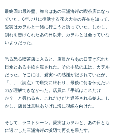
最終回の最終盤、舞台はあの三浦海岸の喫茶店になっ
ていた。6年ぶりに復活する花火大会の存在を知って、
愛実はカヲルと一緒に行こうと誘っていた。しかし、
別れを告げられたあの日以来、カヲルとは会っていな
いようだった。
恐る恐る喫茶店に入ると、店員からあの日置き忘れた
日傘とある手紙を渡された。その手紙の主は、カヲル
だった。そこには、愛実への感謝が記されていたが、
「、」（読点）で唐突に終わり、最後に何を伝えたい
のか理解できなかった。店員に「手紙はこれだけ
か？」と尋ねるも、これだけだと返答される始末。し
かし、店員は意味ありげに海に視線を向けた。
そして、ラストシーン。愛実はカヲルと、あの日とも
に過ごした三浦海岸の浜辺で再会を果たす。