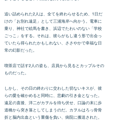
追い詰められた2人は、全てを終わらせるため、1日だ
けの「お別れ遠足」として三浦海岸へ向かう。電車に
乗り、神社で絵馬を書き、浜辺でたわいのない「学校
ごっこ」をする。それは、彼らがもし違う形で出会っ
ていたら得られたかもしれない、ささやかで幸福な日
常の幻影だった。
喫茶店で話す2人の姿も、店員から見るとカップルその
ものだった。
しかし、その日の終わりに交わした切ないキスが、彼
らの愛を確かめると同時に、悲劇の引き金となった。
遠足の直後、洋二がカヲルを待ち伏せ、口論の末に歩
道橋から突き落としてしまうのだ。カヲルはろっ骨骨
折と脳内出血という重傷を負い、病院に搬送された。