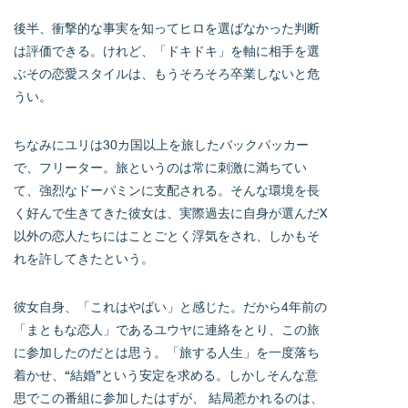
後半、衝撃的な事実を知ってヒロを選ばなかった判断
は評価できる。けれど、「ドキドキ」を軸に相手を選
ぶその恋愛スタイルは、もうそろそろ卒業しないと危
うい。
ちなみにユリは30カ国以上を旅したバックパッカー
で、フリーター。旅というのは常に刺激に満ちてい
て、強烈なドーパミンに支配される。そんな環境を長
く好んで生きてきた彼女は、実際過去に自身が選んだX
以外の恋人たちにはことごとく浮気をされ、しかもそ
れを許してきたという。
彼女自身、「これはやばい」と感じた。だから4年前の
「まともな恋人」であるユウヤに連絡をとり、この旅
に参加したのだとは思う。「旅する人生」を一度落ち
着かせ、“結婚”という安定を求める。しかしそんな意
思でこの番組に参加したはずが、 結局惹かれるのは、