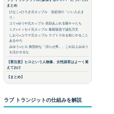
まとめ
ひなこ×ひろき元カップル 涙必須の「いい人止ま
り」
ユリ×ゆうや元カップル 笑顔あふれる陽キャたち
ミク×イッセイ元カップル 毒親疑惑で波乱万丈
しおり×ユウマ元カップル ラブトラ出る前にやること
あるやろ
みゆう×ヒロ 典型的な「沼らせ男」、これ以上みゆう
を泣かせるな
【要注意】ヒロという人物像、女性諸君はよーく覚
えておけ
【まとめ】
ラブ トランジットの仕組みを解説