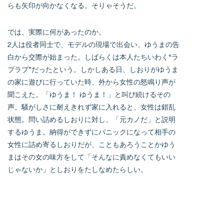
らも矢印が向かなくなる。そりゃそうだ。
では、実際に何があったのか。
2人は役者同士で、モデルの現場で出会い、ゆうまの告
白から交際が始まった。しばらくは本人たちいわく“ラ
ブラブ”だったという。しかしある日、しおりがゆうま
の家に遊びに行っていた時、外から女性の怒鳴り声が
聞こえた。「ゆうま！ ゆうま！」と叫び続けるその
声。騒がしさに耐えきれず家に入れると、女性は錯乱
状態。問い詰めるしおりに対し、「元カノだ」と説明
するゆうま。納得ができずにパニックになって相手の
女性に詰め寄るしおりだが、こともあろうことかゆう
まはその女の味方をして「そんなに責めなくてもいい
じゃないか」としおりをたしなめたらしい。
結果、限界を感じたしおりは、家を飛び出す。当然、
追いかけてくるだろうと思った……が、待てど暮らせ
ど、ゆうまは追いかけてこなかった。