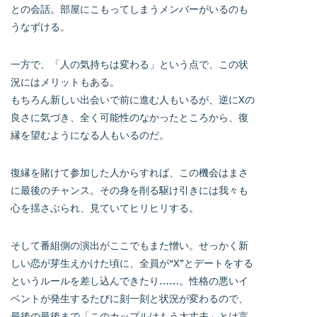
との会話。部屋にこもってしまうメンバーがいるのも
うなずける。
一方で、「人の気持ちは変わる」という点で、この状
況にはメリットもある。
もちろん新しい出会いで前に進む人もいるが、逆にXの
良さに気づき、全く可能性のなかったところから、復
縁を望むようになる人もいるのだ。
復縁を賭けて参加した人からすれば、この機会はまさ
に最後のチャンス。その身を削る駆け引きには我々も
心を揺さぶられ、見ていてヒリヒリする。
そして番組側の演出がここでもまた憎い。せっかく新
しい恋が芽生えかけた頃に、全員が“X”とデートをする
というルールを差し込んできたり……。性格の悪いイ
ベントが発生するたびに刻一刻と状況が変わるので、
最後の最後まで「このカップルはもう大丈夫」とは言