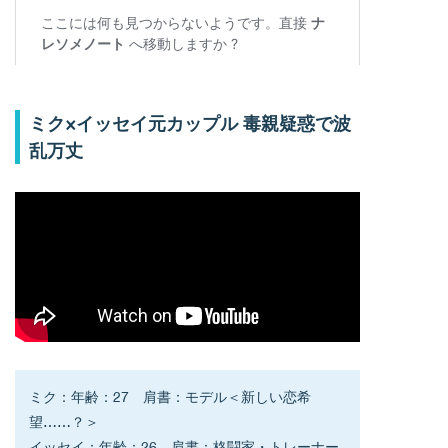
ミク×イッセイ元カップル 毒親疑惑で波
乱万丈
ミク：年齢：27　肩書：モデル＜新しい恋希
望……？＞
イッセイ：年齢：26　肩書：格闘家・トレーナー