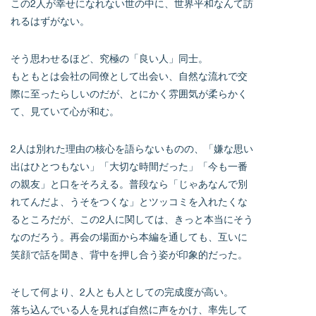
この2人が幸せになれない世の中に、世界平和なんて訪
れるはずがない。
そう思わせるほど、究極の「良い人」同士。
もともとは会社の同僚として出会い、自然な流れで交
際に至ったらしいのだが、とにかく雰囲気が柔らかく
て、見ていて心が和む。
2人は別れた理由の核心を語らないものの、「嫌な思い
出はひとつもない」「大切な時間だった」「今も一番
の親友」と口をそろえる。普段なら「じゃあなんで別
れてんだよ、うそをつくな」とツッコミを入れたくな
るところだが、この2人に関しては、きっと本当にそう
なのだろう。再会の場面から本編を通しても、互いに
笑顔で話を聞き、背中を押し合う姿が印象的だった。
そして何より、2人とも人としての完成度が高い。
落ち込んでいる人を見れば自然に声をかけ、率先して