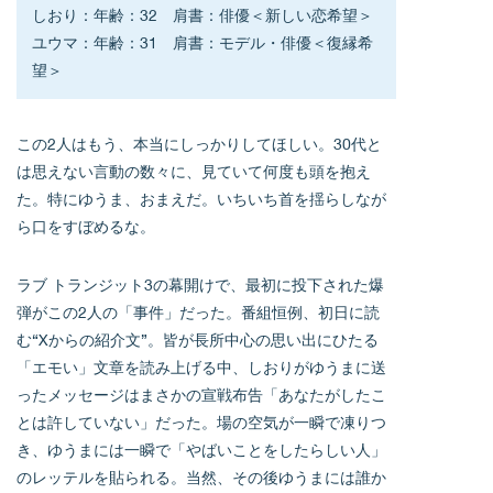
しおり：年齢：32　肩書：俳優＜新しい恋希望＞
ユウマ：年齢：31　肩書：モデル・俳優＜復縁希
望＞
この2人はもう、本当にしっかりしてほしい。30代と
は思えない言動の数々に、見ていて何度も頭を抱え
た。特にゆうま、おまえだ。いちいち首を揺らしなが
ら口をすぼめるな。
ラブ トランジット3の幕開けで、最初に投下された爆
弾がこの2人の「事件」だった。番組恒例、初日に読
む“Xからの紹介文”。皆が長所中心の思い出にひたる
「エモい」文章を読み上げる中、しおりがゆうまに送
ったメッセージはまさかの宣戦布告「あなたがしたこ
とは許していない」だった。場の空気が一瞬で凍りつ
き、ゆうまには一瞬で「やばいことをしたらしい人」
のレッテルを貼られる。当然、その後ゆうまには誰か