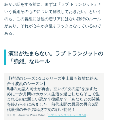
細かい話をする前に、まずは『ラブ トランジット』と
いう番組そのものについて解説しておきたい。という
のも、この番組には他の恋リアにはない独特のルール
があり、それが心をかき乱すフックとなっているので
ある。
演出がたまらない。ラブ トランジットの
「強烈」なルール
【待望のシーズン3はシリーズ史上最も複雑に絡み
合う波乱のシーズン】
5組の元恋人同士が再会。互いの“次の恋”を探すた
めに一か月間のホカンス生活を過ごしたらそこで生
まれるのは新しい恋か？復縁か？「あなたとの関係
を終わらせに来ました」前代未聞の最悪の再会&歴
代最強のモテ男出現で女の戦い勃発！
※引用：Amazon Prime Video「
ラブ トランジット シーズン3
」