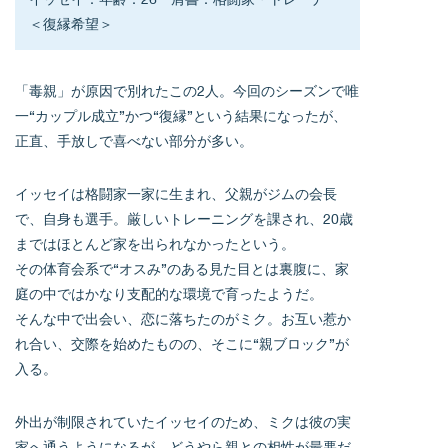
＜復縁希望＞
「毒親」が原因で別れたこの2人。今回のシーズンで唯
一“カップル成立”かつ“復縁”という結果になったが、
正直、手放しで喜べない部分が多い。
イッセイは格闘家一家に生まれ、父親がジムの会長
で、自身も選手。厳しいトレーニングを課され、20歳
まではほとんど家を出られなかったという。
その体育会系で“オスみ”のある見た目とは裏腹に、家
庭の中ではかなり支配的な環境で育ったようだ。
そんな中で出会い、恋に落ちたのがミク。お互い惹か
れ合い、交際を始めたものの、そこに“親ブロック”が
入る。
外出が制限されていたイッセイのため、ミクは彼の実
家へ通うようになるが、どうやら親との相性が最悪だ