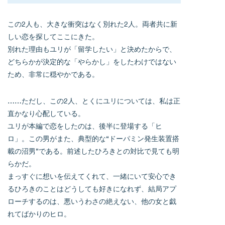
この2人も、大きな衝突はなく別れた2人。両者共に新
しい恋を探してここにきた。
別れた理由もユリが「留学したい」と決めたからで、
どちらかが決定的な「やらかし」をしたわけではない
ため、非常に穏やかである。
……ただし、この2人、とくにユリについては、私は正
直かなり心配している。
ユリが本編で恋をしたのは、後半に登場する「ヒ
ロ」。この男がまた、典型的な“ドーパミン発生装置搭
載の沼男”である。前述したひろきとの対比で見ても明
らかだ。
まっすぐに想いを伝えてくれて、一緒にいて安心でき
るひろきのことはどうしても好きになれず、結局アプ
ローチするのは、悪いうわさの絶えない、他の女と戯
れてばかりのヒロ。