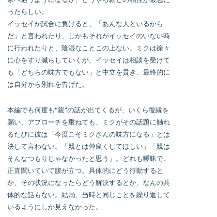
ったらしい。
イッセイが試合に負けると、「あんな人といるから
だ」と言われたり、しかもそれがイッセイのいない時
に行われたりと、陰湿なことこの上ない。ミクは徐々
に心をすり減らしていくが、イッセイは相談を受けて
も「どちらの味方でもない」と中立を貫き、最終的に
は自分から別れを告げた。
本編でも何度も“親”の話が出てくるが、いくら復縁を
願い、アプローチを重ねても、ミクがその話題に触れ
るたびに彼は「今度こそミクさんの味方になる」とは
決して言わない。「親とは仲良くしてほしい」「親は
そんなつもりじゃなかったと思う」。どれも曖昧で、
正直聞いていて腹が立つ。具体的にどう行動すると
か、その状況になったらどう解決するとか、なんの具
体的な話もない。結局、当時と同じことを繰り返して
いるようにしか見えなかった。