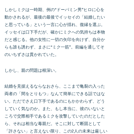
しかしミクは一時期、例の“ドーパミン男”ヒロに心を
動かされるが、最後の最後でイッセイの「結婚したい
と思っている」という一言に心が揺れ、復縁を選ぶ。
イッセイは口下手だが、確かにミクへの気持ちは本物
だと感じる。他の女性に一切の矢印を向けず、自分か
らも誰も誘わず、まさに“ミク一筋”。前編を通してそ
のいちずさは貫かれていた。
しかし、親の問題は根深い。
結婚を見据えるならなおさら、ここまで亀裂の入った
両者の「間をとりもつ」なんて簡単にできる話ではな
い。ただでさえ口下手であるのにもかかわらず、どう
していく気なのか。また、もし本当に、彼のいないと
ころで交際相手であるミクを攻撃していたのだとした
ら、それは相当な毒親だ。そこに対して断固として
「許さない」と言えない限り、この2人の未来は厳しい