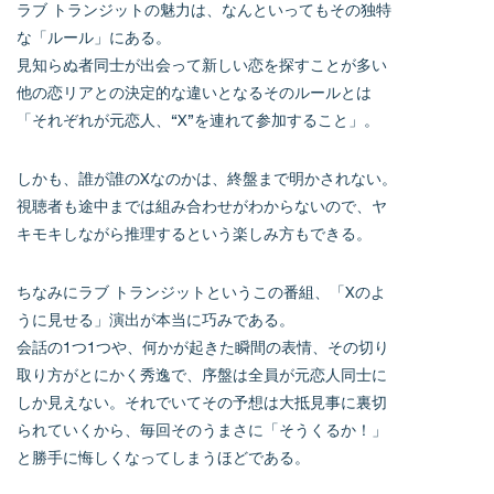
ラブ トランジットの魅力は、なんといってもその独特
な「ルール」にある。
見知らぬ者同士が出会って新しい恋を探すことが多い
他の恋リアとの決定的な違いとなるそのルールとは
「それぞれが元恋人、“X”を連れて参加すること」。
しかも、誰が誰のXなのかは、終盤まで明かされない。
視聴者も途中までは組み合わせがわからないので、ヤ
キモキしながら推理するという楽しみ方もできる。
ちなみにラブ トランジットというこの番組、「Xのよ
うに見せる」演出が本当に巧みである。
会話の1つ1つや、何かが起きた瞬間の表情、その切り
取り方がとにかく秀逸で、序盤は全員が元恋人同士に
しか見えない。それでいてその予想は大抵見事に裏切
られていくから、毎回そのうまさに「そうくるか！」
と勝手に悔しくなってしまうほどである。