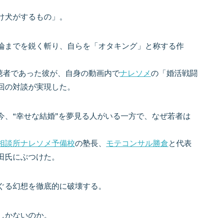
け犬がするもの」。
論までを鋭く斬り、自らを「オタキング」と称する作
聴者であった彼が、自身の動画内で
ナレソメ
の「婚活戦闘
回の対談が実現した。
今、“幸せな結婚”を夢見る人がいる一方で、なぜ若者は
相談所ナレソメ予備校
の塾長、
モテコンサル勝倉
と代表
田氏にぶつけた。
ぐる幻想を徹底的に破壊する。
しかないのか。