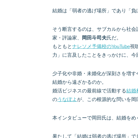
結婚は「弱者の逃げ場所」であり「負
そう断言するのは、サブカルから社会
家・評論家、
岡田斗司夫
氏だ。
もともと
ナレソメ予備校のYouTube
視
力」に言及したことをきっかけに、今
少子化や非婚・未婚化が深刻さを増す
結婚から遠ざかるのか。
婚活ビジネスの最前線で活動する
結婚
の
うなぽよ
が、この根源的な問いを岡
本インタビューで岡田氏は、結婚をめ
果たして「結婚は弱者の逃げ場所」で