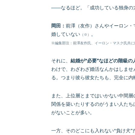
――なるほど。「成功している独身の
岡田：
前澤（友作）さんやイーロン・
婚していない
。
（※）
※編集部注：前澤友作氏、イーロン・マスク氏共に
それに、
結婚が“必要”なほどの階級
わけで、わざわざ婚活なんかはしませ
る。つまり彼ら彼女たちも、完全に内
また、上位層とまではいかない中間層
関係を築いたりするのがうまい人たち
がないことが多い。
一方、そのどこにも入れない“負け犬