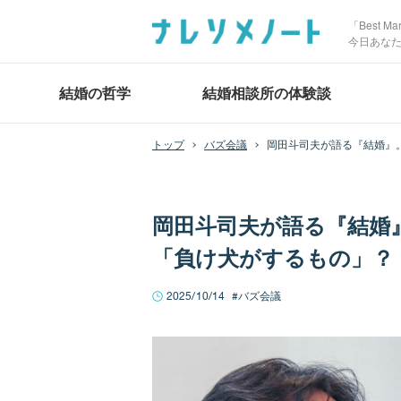
「Best 
今日あな
結婚の哲学
結婚相談所の体験談
バズ会議
岡田斗司夫が語る『結婚』
岡田斗司夫が語る『結婚
「負け犬がするもの」？
2025/10/14
バズ会議