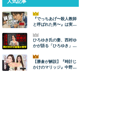
人気記事
『でっちあげ〜殺人教師
と呼ばれた男〜』は実
話。ネタバレ解説！ 元ネ
タ事件の全貌とあらすじ
ひろゆき氏の妻、西村ゆ
かが語る「ひろゆき」と
のナレソメから結婚生活
まで。ひろゆきからは
【勝倉が解説】『時計じ
「毎朝メッセージが来
かけのマリッジ』中野あ
た」。【結婚の哲学】
やかプロを救いたい。
【ネタバレあり】