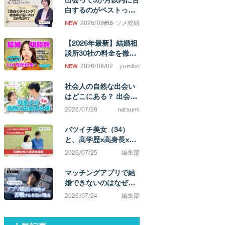
白するのがベストって
ホント！？
2026/08/03
ナレソメ総研
【2026年最新】結婚相
談所30社の料金を徹底
比較！ 成婚するまでの
2026/08/02
yumiko
費用相場がわかります
社会人の自然な出会い
はどこにある？ 出会い
の場と、結婚を考えた
2026/07/28
natsumi
ときの選択肢
バツイチ美女（34）
と、高学歴×高身長×イ
ケメン（38）カップ
2026/07/25
編集部
ル。「相手によってこ
んなに違うのか」と実
マッチングアプリで結
感する不満0の結婚生活
婚できないのはなぜ？
原因は「努力不足」で
2026/07/24
編集部
はなく「市場構造」に
ある