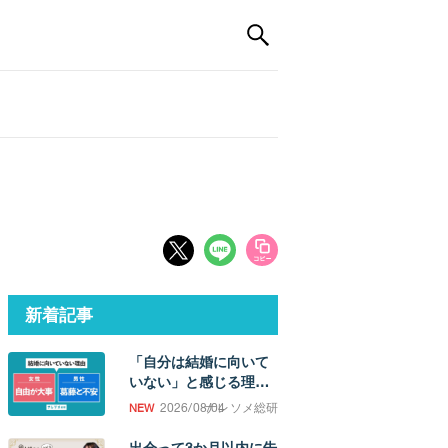
新着記事
「自分は結婚に向いて
いない」と感じる理
由。「誰かと過ごした
2026/08/04
ナレソメ総研
い欲求」の強さに男女
差
出会って3か月以内に告