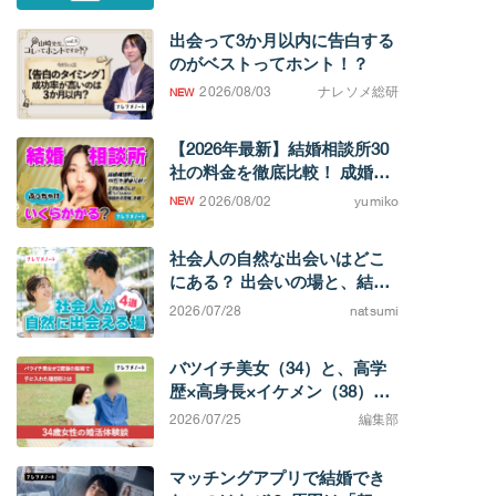
出会って3か月以内に告白する
のがベストってホント！？
2026/08/03
ナレソメ総研
【2026年最新】結婚相談所30
社の料金を徹底比較！ 成婚す
るまでの費用相場がわかりま
2026/08/02
yumiko
す
社会人の自然な出会いはどこ
にある？ 出会いの場と、結婚
を考えたときの選択肢
2026/07/28
natsumi
バツイチ美女（34）と、高学
歴×高身長×イケメン（38）カ
ップル。「相手によってこん
2026/07/25
編集部
なに違うのか」と実感する不
満0の結婚生活
マッチングアプリで結婚でき