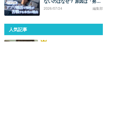
ないのはなぜ？ 原因は「努力
不足」ではなく「市場構造」
2026/07/24
編集部
にある
人気記事
『でっちあげ〜殺人教師と呼ばれ
た男〜』は実話。ネタバレ解説！
元ネタ事件の全貌とあらすじ
ひろゆき氏の妻、西村ゆかが語る
「ひろゆき」とのナレソメから結
婚生活まで。ひろゆきからは「毎
朝メッセージが来た」。【結婚の
哲学】
【勝倉が解説】『時計じかけのマ
リッジ』中野あやかプロを救いた
い。【ネタバレあり】