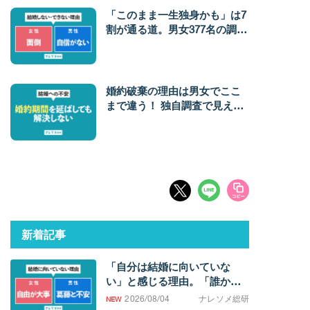
「このまま一生独身かも」は7
割が通る道。男女377名の調査
で見えた「結婚しない・でき
ない」本当の理由
婚約破棄の理由は男女でここ
まで違う！ 独自調査で見えた
結婚不安のリアル
新着記事
「自分は結婚に向いていな
い」と感じる理由。「誰かと
過ごしたい欲求」の強さに男
2026/08/04
ナレソメ総研
女差