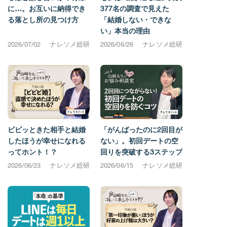
に…。お互いに納得でき
377名の調査で見えた
る落とし所の見つけ方
「結婚しない・できな
い」本当の理由
2026/07/02
ナレソメ総研
2026/06/26
ナレソメ総研
ビビッときた相手と結婚
「がんばったのに2回目が
したほうが幸せになれる
ない」。初回デートの空
ってホント！？
回りを突破する3ステップ
2026/06/23
ナレソメ総研
2026/06/15
ナレソメ総研