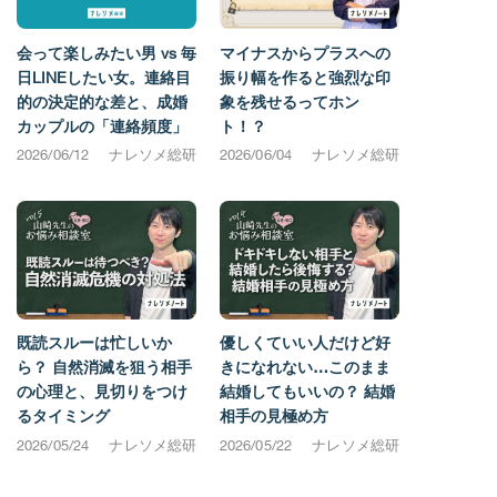
会って楽しみたい男 vs 毎
マイナスからプラスへの
日LINEしたい女。連絡目
振り幅を作ると強烈な印
的の決定的な差と、成婚
象を残せるってホン
カップルの「連絡頻度」
ト！？
2026/06/12
ナレソメ総研
2026/06/04
ナレソメ総研
既読スルーは忙しいか
優しくていい人だけど好
ら？ 自然消滅を狙う相手
きになれない…このまま
の心理と、見切りをつけ
結婚してもいいの？ 結婚
るタイミング
相手の見極め方
2026/05/24
ナレソメ総研
2026/05/22
ナレソメ総研