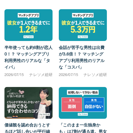
半年使っても約6割が恋人
会話が苦手な男性は出費
0！？ マッチングアプリ
が3.6倍！？ マッチング
利用男性のリアルな「タ
アプリ利用男性のリアル
イパ」
な「コスパ」
2026/07/15
ナレソメ総研
2026/07/15
ナレソメ総研
価値観を認め合おうとす
「このまま一生独身か
るほど話し合いが平行線
も」は7割が通る道。男女