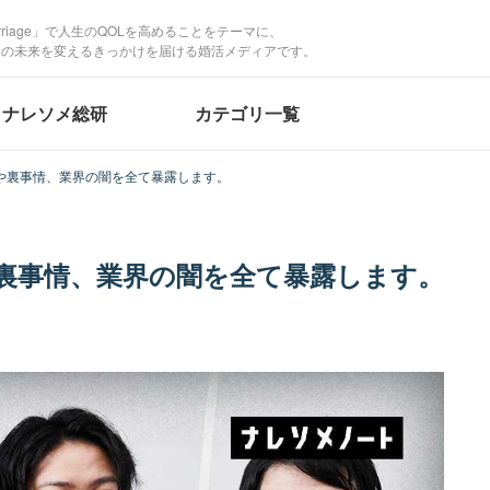
Marriage」で人生のQOLを高めることをテーマに、
たの未来を変えるきっかけを届ける婚活メディアです。
ナレソメ総研
カテゴリ一覧
や裏事情、業界の闇を全て暴露します。
裏事情、業界の闇を全て暴露します。