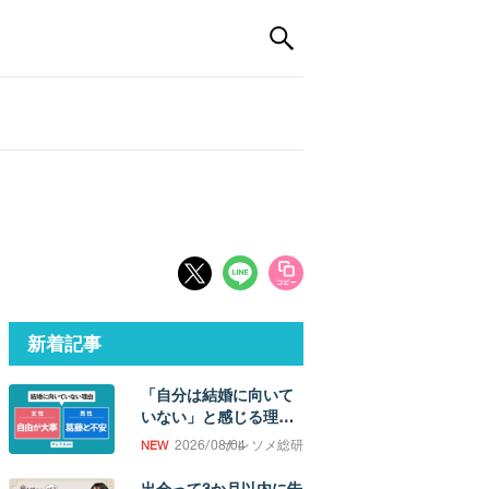
新着記事
「自分は結婚に向いて
いない」と感じる理
由。「誰かと過ごした
2026/08/04
ナレソメ総研
い欲求」の強さに男女
差
出会って3か月以内に告