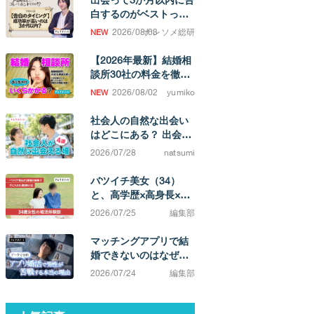
白するのがベストって
ホント！？
2026/08/03
ナレソメ総研
【2026年最新】結婚相
談所30社の料金を徹底
比較！ 成婚するまでの
2026/08/02
yumiko
費用相場がわかります
社会人の自然な出会い
はどこにある？ 出会い
の場と、結婚を考えた
2026/07/28
natsumi
ときの選択肢
バツイチ美女（34）
と、高学歴×高身長×イ
ケメン（38）カップ
2026/07/25
編集部
ル。「相手によってこ
んなに違うのか」と実
マッチングアプリで結
感する不満0の結婚生活
婚できないのはなぜ？
原因は「努力不足」で
2026/07/24
編集部
はなく「市場構造」に
ある