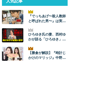
人気記事
『でっちあげ〜殺人教師
と呼ばれた男〜』は実
話。ネタバレ解説！ 元ネ
タ事件の全貌とあらすじ
ひろゆき氏の妻、西村ゆ
かが語る「ひろゆき」と
のナレソメから結婚生活
まで。ひろゆきからは
【勝倉が解説】『時計じ
「毎朝メッセージが来
かけのマリッジ』中野あ
た」。【結婚の哲学】
やかプロを救いたい。
【ネタバレあり】