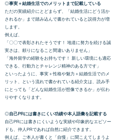
◎
事実＋結婚生活でのメリットまで記載している
ただの実績紹介にとどまらず、「結婚生活にどう活か
されるか」まで踏み込んで書かれていると説得力が増
します。
例えば、
「〇〇で表彰されたそうです！ 地道に努力を続ける誠
実さは、頼りになること間違いありません」
「海外留学の経験をお持ちです！ 新しい環境にも適応
できる、行動力とチャレンジ精神のある方です」
といったように、事実＋性格や魅力＋結婚生活でのメ
リット、という流れで書かれている紹介文は、読み手
にとっても「どんな結婚生活が想像できるか」が伝わ
りやすくなります。
◎
自己PRには書きにくい功績や本人語彙を記載する
自己PRには書きにくいような実績や印象的なエピソー
ドも、仲人PRであれば自然に紹介できます。
例えば、ご本人が書くと「自慢」に聞こえてしまうよ