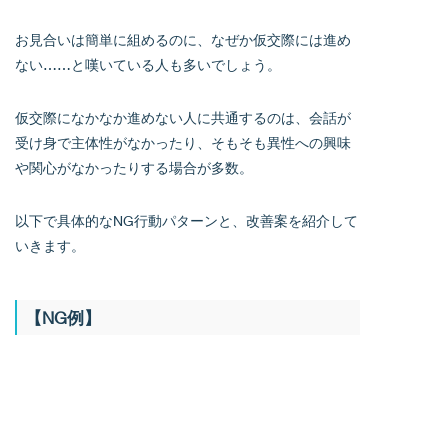
お見合いは簡単に組めるのに、なぜか仮交際には進め
ない……と嘆いている人も多いでしょう。
仮交際になかなか進めない人に共通するのは、会話が
受け身で主体性がなかったり、そもそも異性への興味
や関心がなかったりする場合が多数。
以下で具体的なNG行動パターンと、改善案を紹介して
いきます。
【NG例】
✖
プロフィール写真と印象にギャップがある
写真では清潔感があったのに、実際に会うと髪がボサ
ボサでアホ毛もピョンピョン出ている……。