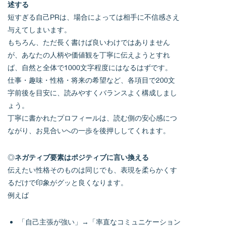
述する
短すぎる自己PRは、場合によっては相手に不信感さえ
与えてしまいます。
もちろん、ただ長く書けば良いわけではありません
が、あなたの人柄や価値観を丁寧に伝えようとすれ
ば、自然と全体で1000文字程度にはなるはずです。
仕事・趣味・性格・将来の希望など、各項目で200文
字前後を目安に、読みやすくバランスよく構成しまし
ょう。
丁寧に書かれたプロフィールは、読む側の安心感につ
ながり、お見合いへの一歩を後押ししてくれます。
◎
ネガティブ要素はポジティブに言い換える
伝えたい性格そのものは同じでも、表現を柔らかくす
るだけで印象がグッと良くなります。
例えば
「自己主張が強い」→「率直なコミュニケーション