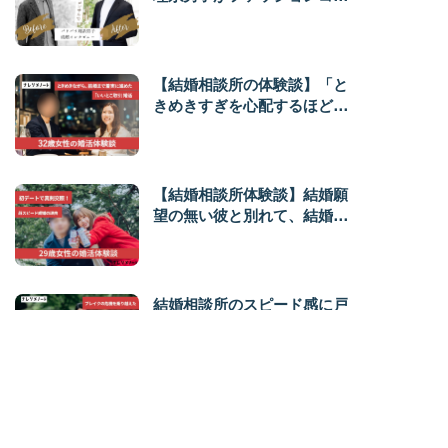
サルで大変身。IBJ超人気会員
となり、成婚するまで
【結婚相談所の体験談】「と
きめきすぎを心配するほど好
きになれる人」に出会えた。
地方×遠距離でも苦にならなか
った4か月婚活
【結婚相談所体験談】結婚願
望の無い彼と別れて、結婚相
談所へ。爆速成婚した決め手
は、「居心地」だった。
結婚相談所のスピード感に戸
惑い破局の危機。それでも乗
り越えられたのは「プランナ
ーさんのおかげ」。ほんわか
美人が優しい彼と結婚するま
で