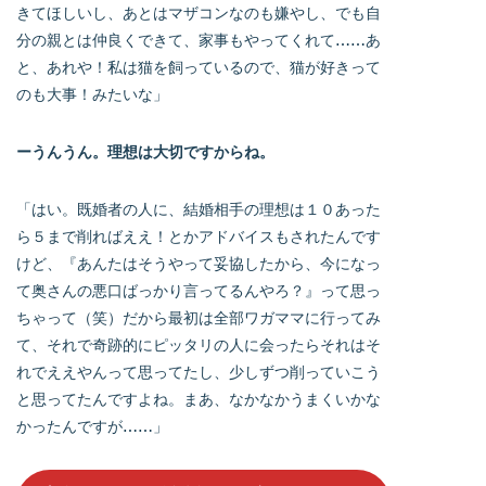
きてほしいし、あとはマザコンなのも嫌やし、でも自
分の親とは仲良くできて、家事もやってくれて……あ
と、あれや！私は猫を飼っているので、猫が好きって
のも大事！みたいな」
ーうんうん。理想は大切ですからね。
「はい。既婚者の人に、結婚相手の理想は１０あった
ら５まで削ればええ！とかアドバイスもされたんです
けど、『あんたはそうやって妥協したから、今になっ
て奥さんの悪口ばっかり言ってるんやろ？』って思っ
ちゃって（笑）だから最初は全部ワガママに行ってみ
て、それで奇跡的にピッタリの人に会ったらそれはそ
れでええやんって思ってたし、少しずつ削っていこう
と思ってたんですよね。まあ、なかなかうまくいかな
かったんですが……」