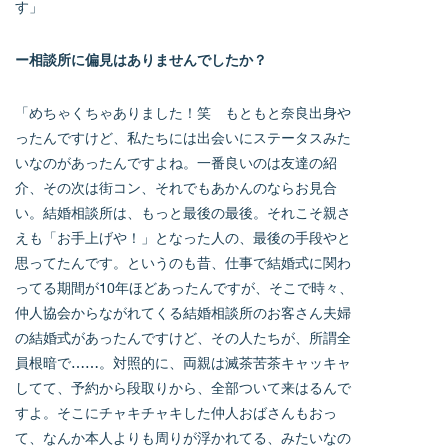
す」
ー相談所に偏見はありませんでしたか？
「めちゃくちゃありました！笑 もともと奈良出身や
ったんですけど、私たちには出会いにステータスみた
いなのがあったんですよね。一番良いのは友達の紹
介、その次は街コン、それでもあかんのならお見合
い。結婚相談所は、もっと最後の最後。それこそ親さ
えも「お手上げや！」となった人の、最後の手段やと
思ってたんです。というのも昔、仕事で結婚式に関わ
ってる期間が10年ほどあったんですが、そこで時々、
仲人協会からながれてくる結婚相談所のお客さん夫婦
の結婚式があったんですけど、その人たちが、所謂全
員根暗で……。対照的に、両親は滅茶苦茶キャッキャ
してて、予約から段取りから、全部ついて来はるんで
すよ。そこにチャキチャキした仲人おばさんもおっ
て、なんか本人よりも周りが浮かれてる、みたいなの