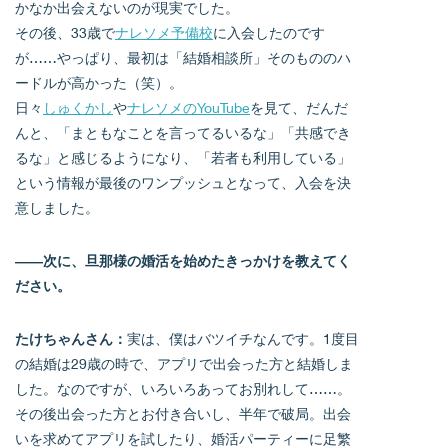
かなか出会えないのが現実でした。
その後、33歳で
ナレソメ予備校
に入会したのです
が……やっぱり、最初は「結婚相談所」そのもののハ
ードルが高かった（笑）。
日々
しゅくかし
や
ナレソメのYouTube
を見て、だんだ
んと、「まともなことを言ってるいるな」「共感でき
るな」と感じるようになり、「若者も利用している」
という情報が最後のワンプッシュとなって、入会を決
意しました。
――次に、旦那様の婚活を始めたきっかけを教えてく
ださい。
たけちゃんさん：
実は、僕はバツイチなんです。1度目
の結婚は29歳の時で、アプリで出会った方と結婚しま
した。なのですが、いろいろあってお別れして……。
その後出会った方とお付き合いし、半年で破局。出会
いを求めてアプリを試したり、婚活パーティーに足繁