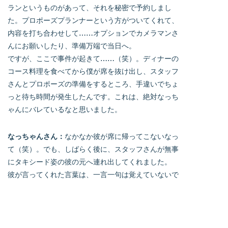
ランというものがあって、それを秘密で予約しまし
た。プロポーズプランナーという方がついてくれて、
内容を打ち合わせして……オプションでカメラマンさ
んにお願いしたり、準備万端で当日へ。
ですが、ここで事件が起きて……（笑）。ディナーの
コース料理を食べてから僕が席を抜け出し、スタッフ
さんとプロポーズの準備をするところ、手違いでちょ
っと待ち時間が発生したんです。これは、絶対なっち
ゃんにバレているなと思いました。
なっちゃんさん：
なかなか彼が席に帰ってこないなっ
て（笑）。でも、しばらく後に、スタッフさんが無事
にタキシード姿の彼の元へ連れ出してくれました。
彼が言ってくれた言葉は、一言一句は覚えていないで
すが……「一緒にいてすごく楽しいから、これからも
よろしくお願いします」という内容だったのは胸に残
っています。