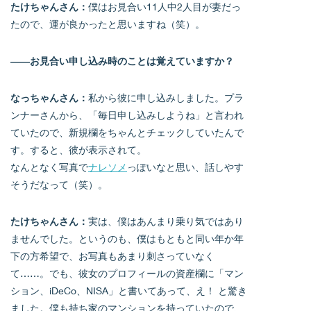
たけちゃんさん：
僕はお見合い11人中2人目が妻だっ
たので、運が良かったと思いますね（笑）。
――お見合い申し込み時のことは覚えていますか？
なっちゃんさん：
私から彼に申し込みしました。プラ
ンナーさんから、「毎日申し込みしようね」と言われ
ていたので、新規欄をちゃんとチェックしていたんで
す。すると、彼が表示されて。
なんとなく写真で
ナレソメ
っぽいなと思い、話しやす
そうだなって（笑）。
たけちゃんさん：
実は、僕はあんまり乗り気ではあり
ませんでした。というのも、僕はもともと同い年か年
下の方希望で、お写真もあまり刺さっていなく
て……。でも、彼女のプロフィールの資産欄に「マン
ション、iDeCo、NISA」と書いてあって、え！ と驚き
ました。僕も持ち家のマンションを持っていたので、