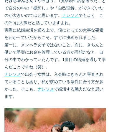
たけちゃんさん：
やっぱり、1度結婚生活を送ったこと
で自分の中の「棚卸し」や「自己理解」ができていた
のが大きいのではと思います。
ナレソメ
でもよく、こ
の2つは大事だと話していますよね。
実際に結婚生活を送る上で、僕にとっての大事な要素
をわかっていたからこそ、すぐに決められました。
第一に、メンヘラ女子ではないこと。次に、きちんと
働いて堅実にお金を管理している方が理想だなと、自
分の中でわかっていたんです。1度目の結婚を通して学
んだことですね（笑）。
ナレソメ
で出会う女性は、入会時にきちんと審査され
ていることもあり、私が求めている条件に合う方が多
かった。そこも、
ナレソメ
で婚活する魅力だなと思い
ます。