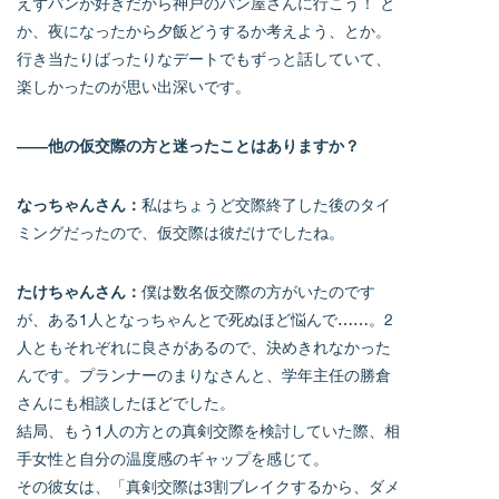
えずパンが好きだから神戸のパン屋さんに行こう！ と
か、夜になったから夕飯どうするか考えよう、とか。
行き当たりばったりなデートでもずっと話していて、
楽しかったのが思い出深いです。
――他の仮交際の方と迷ったことはありますか？
なっちゃんさん：
私はちょうど交際終了した後のタイ
ミングだったので、仮交際は彼だけでしたね。
たけちゃんさん：
僕は数名仮交際の方がいたのです
が、ある1人となっちゃんとで死ぬほど悩んで……。2
人ともそれぞれに良さがあるので、決めきれなかった
んです。プランナーのまりなさんと、学年主任の勝倉
さんにも相談したほどでした。
結局、もう1人の方との真剣交際を検討していた際、相
手女性と自分の温度感のギャップを感じて。
その彼女は、「真剣交際は3割ブレイクするから、ダメ