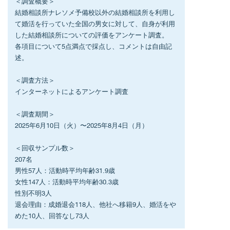
＜調査概要＞
結婚相談所ナレソメ予備校以外の結婚相談所を利用し
て婚活を行っていた全国の男女に対して、自身が利用
した結婚相談所についての評価をアンケート調査。
各項目について5点満点で採点し、コメントは自由記
述。
＜調査方法＞
インターネットによるアンケート調査
＜調査期間＞
2025年6月10日（火）〜2025年8月4日（月）
＜回収サンプル数＞
207名
男性57人：活動時平均年齢31.9歳
女性147人：活動時平均年齢30.3歳
性別不明3人
退会理由：成婚退会118人、他社へ移籍9人、婚活をや
めた10人、回答なし73人