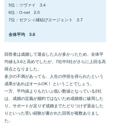
5位：ツヴァイ　3.4
6位：O-net　2.8
7位：ゼクシィ縁結びエージェント　2.7
全体平均　3.6
回答者は成婚して退会した人が多かったため、全体平
均値も3.6と高めでしたが、7社中5社がさらに上回る高
得点となりました。
多少の不満があっても、人生の伴侶を得られたという
成果があればオールOK！ ということでしょう。
一方、平均値よりもだいぶ低い数値となっている2社
は、成婚の定義が婚約ではないため成婚後に破局した
り、サポートが足りず成婚までたどりつけず退会した
りといった苦い経験が書かれた回答が複数ありまし
た。