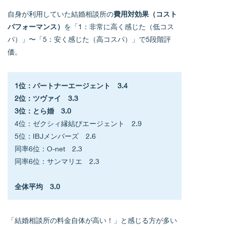
自身が利用していた結婚相談所の
費用対効果（コスト
パフォーマンス）
を「1：非常に高く感じた（低コス
パ）」〜「5：安く感じた（高コスパ）」で5段階評
価。
1位：パートナーエージェント　3.4
2位：ツヴァイ　3.3
3位：とら婚　3.0　
4位：ゼクシィ縁結びエージェント　2.9
5位：IBJメンバーズ　2.6
同率6位：O-net　2.3
同率6位：サンマリエ　2.3
全体平均　3.0
「結婚相談所の料金自体が高い！」と感じる方が多い