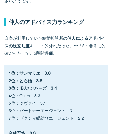
多いようです。
仲人のアドバイス力ランキング
自身が利用していた結婚相談所の
仲人によるアドバイ
スの役立ち度
を「1：的外れだった」〜「5：非常に的
確だった」で、5段階評価。
1位：サンマリエ　3.8
2位：とら婚　3.6
3位：IBJメンバーズ　3.4
4位：O-net　3.3
5位：ツヴァイ　3.1
6位：パートナーエージェント　3
7位：ゼクシィ縁結びエージェント　2.2
全体平均　3.3