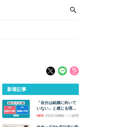
新着記事
「自分は結婚に向いて
いない」と感じる理
由。「誰かと過ごした
2026/08/04
ナレソメ総研
い欲求」の強さに男女
差
出会って3か月以内に告