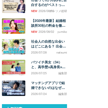
白するのがベストって
ホント！？
2026/08/03
ナレソメ総研
【2026年最新】結婚相
談所30社の料金を徹底
比較！ 成婚するまでの
2026/08/02
yumiko
費用相場がわかります
社会人の自然な出会い
はどこにある？ 出会い
の場と、結婚を考えた
2026/07/28
natsumi
ときの選択肢
バツイチ美女（34）
と、高学歴×高身長×イ
ケメン（38）カップ
2026/07/25
編集部
ル。「相手によってこ
んなに違うのか」と実
マッチングアプリで結
感する不満0の結婚生活
婚できないのはなぜ？
原因は「努力不足」で
2026/07/24
編集部
はなく「市場構造」に
ある