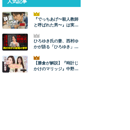
人気記事
『でっちあげ〜殺人教師
と呼ばれた男〜』は実
話。ネタバレ解説！ 元ネ
タ事件の全貌とあらすじ
ひろゆき氏の妻、西村ゆ
かが語る「ひろゆき」と
のナレソメから結婚生活
まで。ひろゆきからは
【勝倉が解説】『時計じ
「毎朝メッセージが来
かけのマリッジ』中野あ
た」。【結婚の哲学】
やかプロを救いたい。
【ネタバレあり】