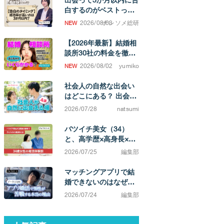
白するのがベストって
ホント！？
2026/08/03
ナレソメ総研
【2026年最新】結婚相
談所30社の料金を徹底
比較！ 成婚するまでの
2026/08/02
yumiko
費用相場がわかります
社会人の自然な出会い
はどこにある？ 出会い
の場と、結婚を考えた
2026/07/28
natsumi
ときの選択肢
バツイチ美女（34）
と、高学歴×高身長×イ
ケメン（38）カップ
2026/07/25
編集部
ル。「相手によってこ
んなに違うのか」と実
マッチングアプリで結
感する不満0の結婚生活
婚できないのはなぜ？
原因は「努力不足」で
2026/07/24
編集部
はなく「市場構造」に
ある