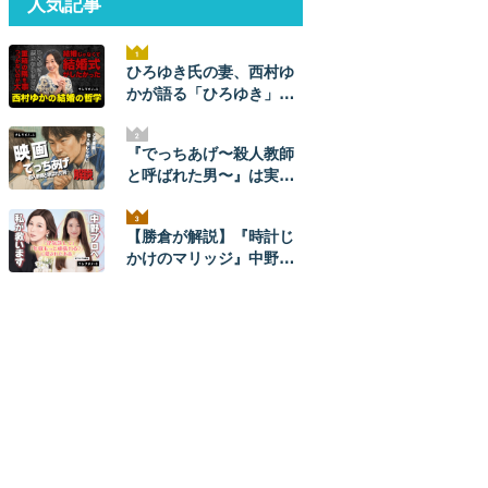
人気記事
ひろゆき氏の妻、西村ゆ
かが語る「ひろゆき」と
のナレソメから結婚生活
まで。ひろゆきからは
『でっちあげ〜殺人教師
「毎朝メッセージが来
と呼ばれた男〜』は実
た」。【結婚の哲学】
話。ネタバレ解説！ 元ネ
タ事件の全貌とあらすじ
【勝倉が解説】『時計じ
かけのマリッジ』中野あ
やかプロを救いたい。
【ネタバレあり】