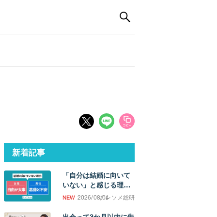
新着記事
「自分は結婚に向いて
いない」と感じる理
由。「誰かと過ごした
2026/08/04
ナレソメ総研
い欲求」の強さに男女
差
出会って3か月以内に告