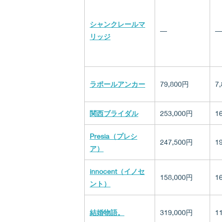
シャンクレールマ
―
―
リッジ
ラポールアンカー
79,800円
7
関西ブライダル
253,000円
1
Presia（プレシ
247,500円
1
ア）
innocent（イノセ
158,000円
1
ント）
結婚物語。
319,000円
1