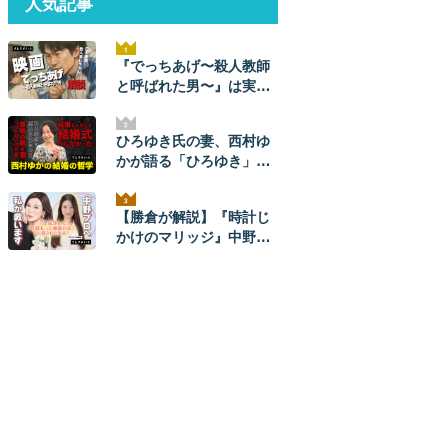
人気記事
『でっちあげ〜殺人教師
と呼ばれた男〜』は実
話。ネタバレ解説！ 元ネ
タ事件の全貌とあらすじ
ひろゆき氏の妻、西村ゆ
かが語る「ひろゆき」と
のナレソメから結婚生活
まで。ひろゆきからは
【勝倉が解説】『時計じ
「毎朝メッセージが来
かけのマリッジ』中野あ
た」。【結婚の哲学】
やかプロを救いたい。
【ネタバレあり】