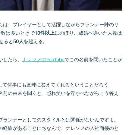
んは、プレイヤーとして活躍しながらプランナー陣のリ
談数は多いときで
10件以上
にのぼり、成婚へ導いた人数は
せると
50人
を超える。
かしたら、
ナレソメのYouTube
でこの名前を聞いたことが
として何事にも直球に答えてくれるということだろう
名前の由来を聞くと、照れ笑いを浮かべながらこう答え
プランナーとしてのスタイルとは関係がないんですよ。
の経験があることにちなんで、ナレソメの入社面接のと