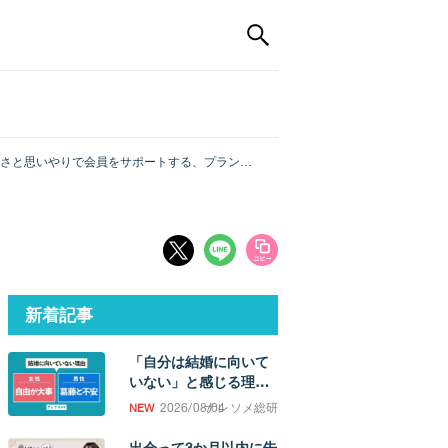
しさと思いやりで会員をサポートする、プランナ
新着記事
「自分は結婚に向いて
いない」と感じる理
由。「誰かと過ごした
2026/08/04
ナレソメ総研
い欲求」の強さに男女
差
出会って3か月以内に告