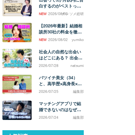
白するのがベストって
ホント！？
2026/08/03
ナレソメ総研
【2026年最新】結婚相
談所30社の料金を徹底
比較！ 成婚するまでの
2026/08/02
yumiko
費用相場がわかります
社会人の自然な出会い
はどこにある？ 出会い
の場と、結婚を考えた
2026/07/28
natsumi
ときの選択肢
バツイチ美女（34）
と、高学歴×高身長×イ
ケメン（38）カップ
2026/07/25
編集部
ル。「相手によってこ
んなに違うのか」と実
マッチングアプリで結
感する不満0の結婚生活
婚できないのはなぜ？
原因は「努力不足」で
2026/07/24
編集部
はなく「市場構造」に
ある