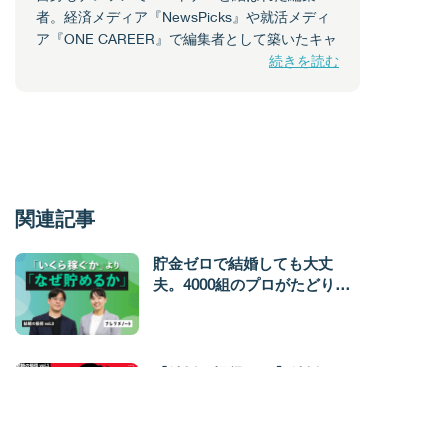
者。経済メディア『NewsPicks』や就活メディ
ア『ONE CAREER』で編集者として築いたキャ
続きを読む
関連記事
貯金ゼロで結婚しても大丈
夫。4000組のプロがたどり着
いた「たまる仕組み」の作り
方と、夫婦の意志を試す『鋼
鉄の貯金箱』
【結婚の損得vol.1】結婚には
もっと「お金」の話が必要
だ。