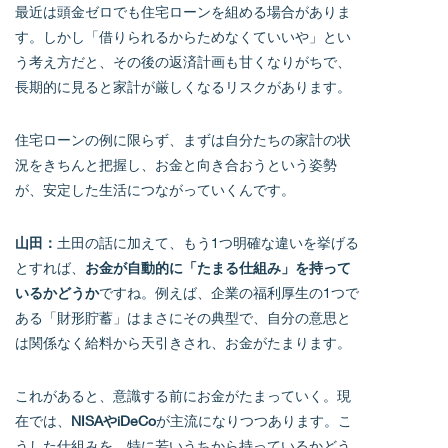
最近は頭金ゼロでも住宅ローンを組める場合がありま
す。しかし「借りられるからためなくていいや」とい
う考え方だと、その後の返済計画も甘くなりがちで、
長期的に見ると家計が厳しくなるリスクがあります。
住宅ローンの例に限らず、まずは自分たちの家計の状
況をきちんと把握し、お金と向き合おうという姿勢
が、安定した生活につながっていくんです。
山田：
土田の話に加えて、もう1つ明確な違いを挙げる
とすれば、
お金が自動的に「たまる仕組み」を持って
いるかどうか
ですね。例えば、企業の福利厚生の1つで
ある「財形貯蓄」はまさにその典型で、自分の意思と
は関係なく給料から天引きされ、お金がたまります。
これがあると、意識する前にお金がたまっていく。現
在では、
NISAやiDeCo
が主流になりつつあります。こ
うした仕組みを、特に若いうちから持っているかどう