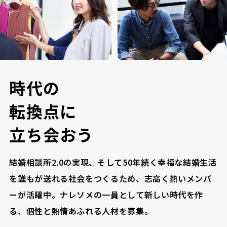
時
代
の
転
換
点
に
立
ち
会
お
う
結婚相談所2.0の実現、そして50年続く幸福な結婚生活
を誰もが送れる社会をつくるため、志高く熱いメンバ
ーが活躍中。ナレソメの一員として新しい時代を作
る、個性と熱情あふれる人材を募集。