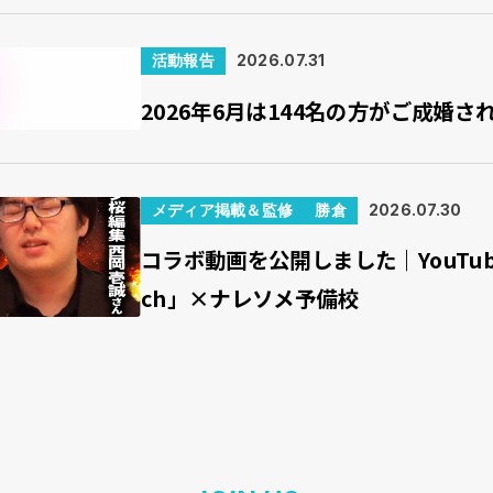
活動報告
2026.07.31
2026年6月は144名の方がご成婚さ
メディア掲載＆監修
勝倉
2026.07.30
コラボ動画を公開しました｜YouTu
ch」×ナレソメ予備校