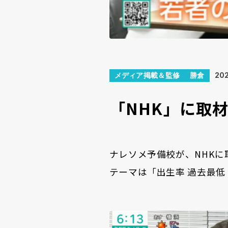
メディア掲載＆監修
勝倉
202
「NHK」に取
ナレソメ予備校が、NHKに
テーマは「出生率 過去最低