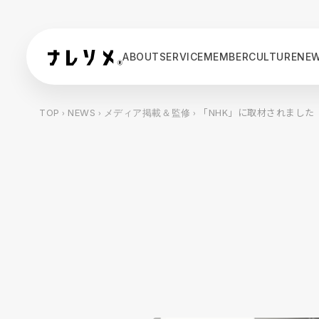
ABOUT
SERVICE
MEMBER
CULTURE
NE
›
›
› 「NHK」に取材されまし
TOP
NEWS
メディア掲載＆監修