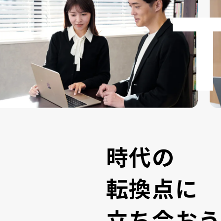
時
代
の
転
換
点
に
立
ち
会
お