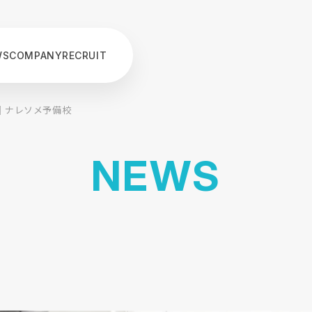
WS
COMPANY
RECRUIT
た｜ナレソメ予備校
N
E
W
S