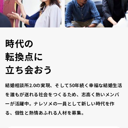
時
代
の
転
換
点
に
立
ち
会
お
う
結婚相談所2.0の実現、そして50年続く幸福な結婚生活
を誰もが送れる社会をつくるため、志高く熱いメンバ
ーが活躍中。ナレソメの一員として新しい時代を作
る、個性と熱情あふれる人材を募集。