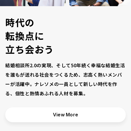
時
代
の
転
換
点
に
立
ち
会
お
う
結婚相談所2.0の実現、そして50年続く幸福な結婚生活
を誰もが送れる社会をつくるため、志高く熱いメンバ
ーが活躍中。ナレソメの一員として新しい時代を作
る、個性と熱情あふれる人材を募集。
View More