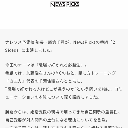
ナレソメ予備校 塾長・勝倉千尋が、NewsPicksの番組「2
Sides」 に出演しました。
今回のテーマは「職場で好かれる必勝法」。
番組では、加藤浩次さんのMCのもと、話し方トレーニング
「カエカ」代表の千葉佳織さんとともに、
“職場で好かれる人はどこが違うのか”という問いを軸に、コミ
ュニケーションの本質について深く議論しました。
勝倉からは、婚活支援の現場で培ってきた自己開示の重要性、
自己受容が対人関係の土台になる理由についてを言及。
一方で千葉さんは、話し方のスキル面から、“伝わる言葉”のつ