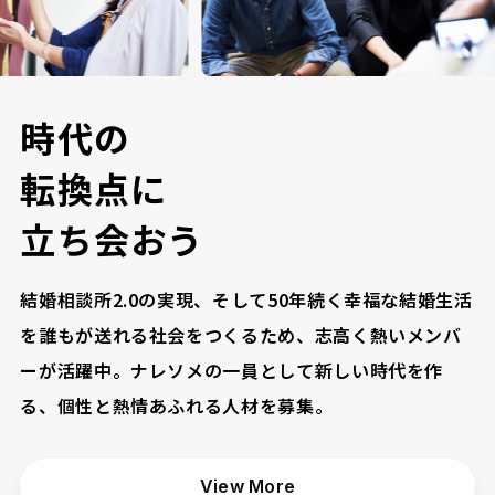
時
代
の
転
換
点
に
立
ち
会
お
う
結婚相談所2.0の実現、そして50年続く幸福な結婚生活
を誰もが送れる社会をつくるため、志高く熱いメンバ
ーが活躍中。ナレソメの一員として新しい時代を作
る、個性と熱情あふれる人材を募集。
View More