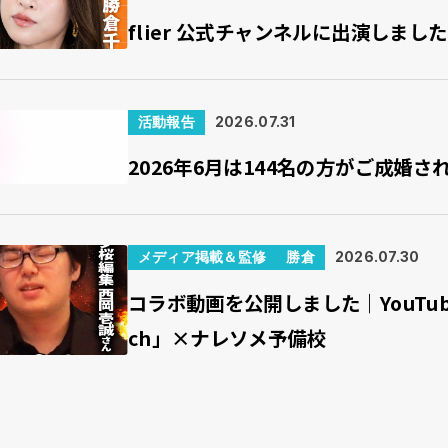
flier 公式チャンネルに出演しまし
活動報告
2026.07.31
2026年6月は144名の方がご成婚さ
メディア掲載＆監修
勝倉
2026.07.30
コラボ動画を公開しました｜YouTu
ch」×ナレソメ予備校