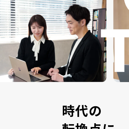
時
代
の
転
換
点
に