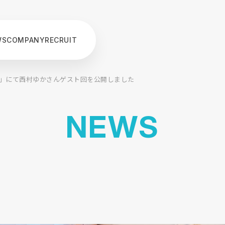
WS
COMPANY
RECRUIT
icial」にて西村ゆかさんゲスト回を公開しました
N
E
W
S