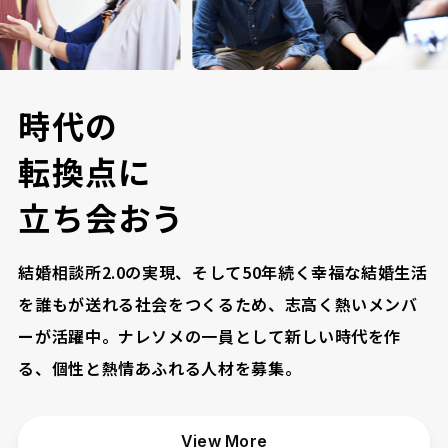
時
代
の
転
換
点
に
立
ち
会
お
う
結婚相談所2.0の実現、そして50年続く幸福な結婚生活
を誰もが送れる社会をつくるため、志高く熱いメンバ
ーが活躍中。ナレソメの一員として新しい時代を作
る、個性と熱情あふれる人材を募集。
View More