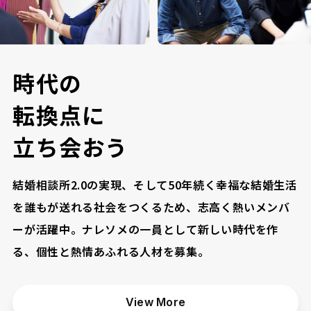
時
代
の
転
換
点
に
立
ち
会
お
う
結婚相談所2.0の実現、そして50年続く幸福な結婚生活
を誰もが送れる社会をつくるため、志高く熱いメンバ
ーが活躍中。ナレソメの一員として新しい時代を作
る、個性と熱情あふれる人材を募集。
View More