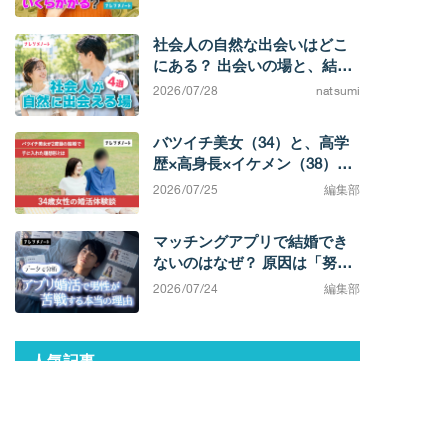
す
社会人の自然な出会いはどこ
にある？ 出会いの場と、結婚
を考えたときの選択肢
2026/07/28
natsumi
バツイチ美女（34）と、高学
歴×高身長×イケメン（38）カ
ップル。「相手によってこん
2026/07/25
編集部
なに違うのか」と実感する不
満0の結婚生活
マッチングアプリで結婚でき
ないのはなぜ？ 原因は「努力
不足」ではなく「市場構造」
2026/07/24
編集部
にある
人気記事
『でっちあげ〜殺人教師と呼ばれ
た男〜』は実話。ネタバレ解説！