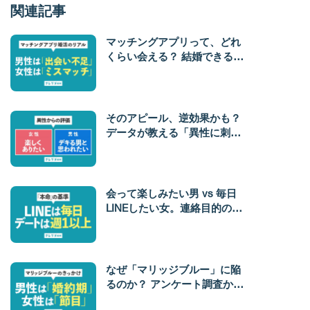
関連記事
マッチングアプリって、どれ
くらい会える？ 結婚できる？
気軽な出会いの裏側に隠され
た「婚活の現実」とは？【ア
プリ婚活の実態 vol.4】
そのアピール、逆効果かも？
データが教える「異性に刺さ
る」評価のツボ
会って楽しみたい男 vs 毎日
LINEしたい女。連絡目的の決
定的な差と、成婚カップルの
「連絡頻度」
なぜ「マリッジブルー」に陥
るのか？ アンケート調査から
明らかになった男女の違い