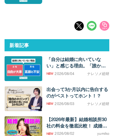
新着記事
「自分は結婚に向いていな
い」と感じる理由。「誰かと
過ごしたい欲求」の強さに男
2026/08/04
ナレソメ総研
女差
出会って3か月以内に告白する
のがベストってホント！？
2026/08/03
ナレソメ総研
【2026年最新】結婚相談所30
社の料金を徹底比較！ 成婚す
るまでの費用相場がわかりま
2026/08/02
yumiko