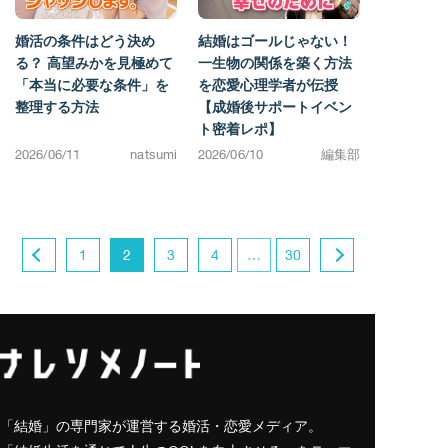
婚活の条件はどう決め
結婚はゴールじゃない！
る？ 高望みかを見極めて
一生物の関係を築く方法
「本当に必要な条件」を
を恋愛心理学者が伝授
整理する方法
【成婚後サポートイベン
ト密着レポ】
2026/06/11
natsumi
2026/06/10
編集部
1
2
3
4
…
30
「結婚」の専門家が運営する婚活・恋愛メディア。