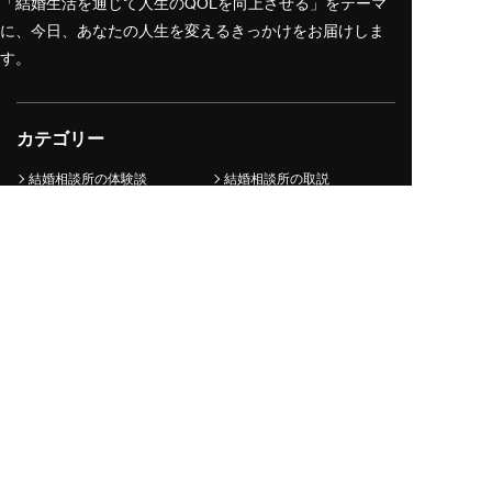
「結婚生活を通じて人生のQOLを向上させる」をテーマ
に、今日、あなたの人生を変えるきっかけをお届けしま
す。
カテゴリー
結婚相談所の体験談
結婚相談所の取説
ナレソメ総研
結婚の哲学
ナレソメノートについて
コンテンツ制作ポリシー
編集長・編集チーム
専門家・監修者
よくあるご質問
引用・転載について
サイトマップ
運営会社
採用情報
プライバシーポリシー
結婚相談所2.0で結婚するなら
ナレソメ予備校