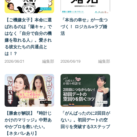
【ご機嫌女子】本命に選
「本当の幸せ」が一生つ
ばれるのは「陽キャ」で
づく！ ロジカル×ラブ婚
はなく「自分で自分の機
活
嫌を取れる人」。愛され
る彼女たちの共通点と
は！？
2026/06/21
編集部
2026/06/19
編集部
【勝倉が解説】『時計じ
「がんばったのに2回目が
かけのマリッジ』中野あ
ない」。初回デートの空
やかプロを救いたい。
回りを突破する3ステップ
【ネタバレあり】