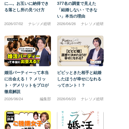
に…。お互いに納得でき
377名の調査で見えた
る落とし所の見つけ方
「結婚しない・できな
い」本当の理由
2026/07/02
ナレソメ総研
2026/06/26
ナレソメ総研
婚活パーティーって本当
ビビッときた相手と結婚
に出会える！？ メリッ
したほうが幸せになれる
ト・デメリットをプロが
ってホント！？
徹底解説
2026/06/24
編集部
2026/06/23
ナレソメ総研