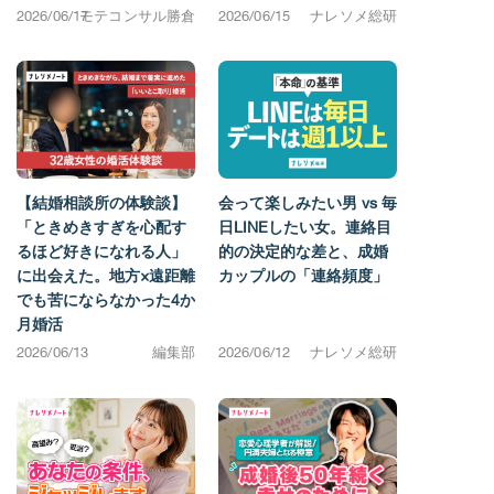
2026/06/17
モテコンサル勝倉
2026/06/15
ナレソメ総研
【結婚相談所の体験談】
会って楽しみたい男 vs 毎
「ときめきすぎを心配す
日LINEしたい女。連絡目
るほど好きになれる人」
的の決定的な差と、成婚
に出会えた。地方×遠距離
カップルの「連絡頻度」
でも苦にならなかった4か
月婚活
2026/06/13
編集部
2026/06/12
ナレソメ総研