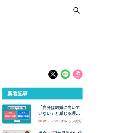
新着記事
「自分は結婚に向いて
いない」と感じる理
由。「誰かと過ごした
2026/08/04
ナレソメ総研
い欲求」の強さに男女
差
出会って3か月以内に告