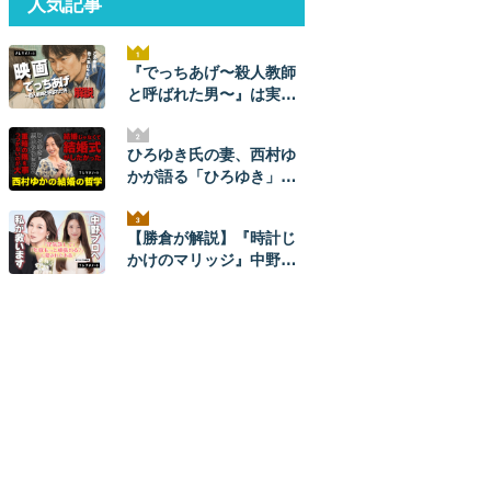
人気記事
『でっちあげ〜殺人教師
と呼ばれた男〜』は実
話。ネタバレ解説！ 元ネ
タ事件の全貌とあらすじ
ひろゆき氏の妻、西村ゆ
かが語る「ひろゆき」と
のナレソメから結婚生活
まで。ひろゆきからは
【勝倉が解説】『時計じ
「毎朝メッセージが来
かけのマリッジ』中野あ
た」。【結婚の哲学】
やかプロを救いたい。
【ネタバレあり】