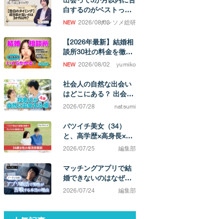
白するのがベストって
ホント！？
2026/08/03
ナレソメ総研
【2026年最新】結婚相
談所30社の料金を徹底
比較！ 成婚するまでの
2026/08/02
yumiko
費用相場がわかります
社会人の自然な出会い
はどこにある？ 出会い
の場と、結婚を考えた
2026/07/28
natsumi
ときの選択肢
バツイチ美女（34）
と、高学歴×高身長×イ
ケメン（38）カップ
2026/07/25
編集部
ル。「相手によってこ
んなに違うのか」と実
マッチングアプリで結
感する不満0の結婚生活
婚できないのはなぜ？
原因は「努力不足」で
2026/07/24
編集部
はなく「市場構造」に
ある