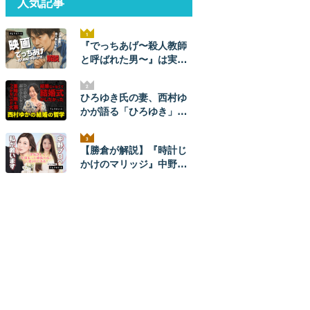
人気記事
『でっちあげ〜殺人教師
と呼ばれた男〜』は実
話。ネタバレ解説！ 元ネ
タ事件の全貌とあらすじ
ひろゆき氏の妻、西村ゆ
かが語る「ひろゆき」と
のナレソメから結婚生活
まで。ひろゆきからは
【勝倉が解説】『時計じ
「毎朝メッセージが来
かけのマリッジ』中野あ
た」。【結婚の哲学】
やかプロを救いたい。
【ネタバレあり】