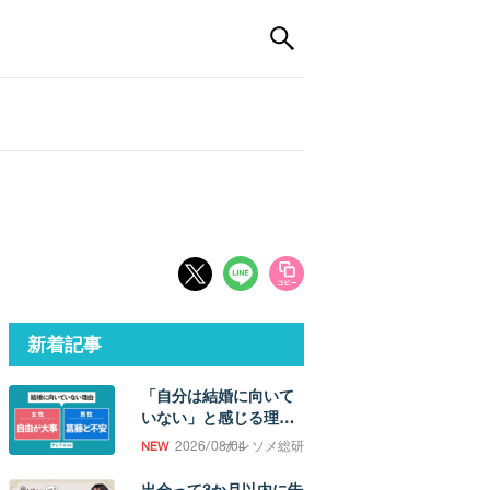
新着記事
「自分は結婚に向いて
いない」と感じる理
由。「誰かと過ごした
2026/08/04
ナレソメ総研
い欲求」の強さに男女
差
出会って3か月以内に告