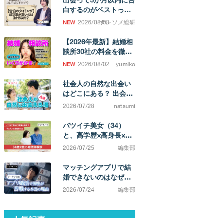
白するのがベストって
ホント！？
2026/08/03
ナレソメ総研
【2026年最新】結婚相
談所30社の料金を徹底
比較！ 成婚するまでの
2026/08/02
yumiko
費用相場がわかります
社会人の自然な出会い
はどこにある？ 出会い
の場と、結婚を考えた
2026/07/28
natsumi
ときの選択肢
バツイチ美女（34）
と、高学歴×高身長×イ
ケメン（38）カップ
2026/07/25
編集部
ル。「相手によってこ
んなに違うのか」と実
マッチングアプリで結
感する不満0の結婚生活
婚できないのはなぜ？
原因は「努力不足」で
2026/07/24
編集部
はなく「市場構造」に
ある