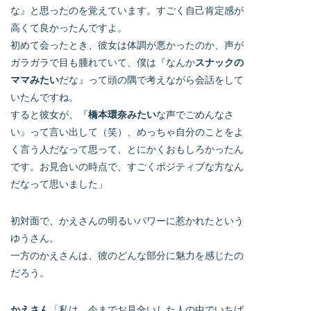
な』と思ったのを覚えています。すごく自己肯定感が
高くて良かったんですよ。
初めて会ったとき、彼女は体調が悪かったのか、声が
ガラガラで目も腫れていて、僕は『なんか
スナックの
ママみたい
だな』って頭の隅で考えながら会話をして
いたんですね。
すると彼女が、『
橋本環奈みたい
な声でごめんなさ
い』って言い出して（笑）、めっちゃ自分のことをよ
く言う人だなって思って、とにかくおもしろかったん
です。お見合いの時点で、すごくポジティブな方なん
だなって思いました」
初対面で、かえさんの明るいパワーに惹かれたという
ゆうさん。
一方のかえさんは、彼のどんな部分に魅力を感じたの
だろう。
かえさん
「私は、今までお見合いした人の中でいちば