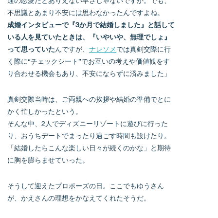
通の恋愛だとありえない早さじゃないですか。でも、
不思議とあまり不安には思わなかったんですよね。
成婚インタビューで『3か月で結婚しました』と話して
いる人を見ていたときは、『いやいや、無理でしょ』
って思っていた
んですが、
ナレソメ
では真剣交際に行
く際に“チェックシート”でお互いの考えや価値観をす
り合わせる機会もあり、不安にならずに済みました」
真剣交際当時は、ご両親への挨拶や結婚の準備でとに
かく忙しかったという。
そんな中、2人でディズニーリゾートに遊びに行った
り、おうちデートでまったり過ごす時間も設けたり。
「結婚したらこんな楽しい日々が続くのかな」と期待
に胸を膨らませていった。
そうして迎えたプロポーズの日。ここでもゆうさん
が、かえさんの理想をかなえてくれたそうだ。