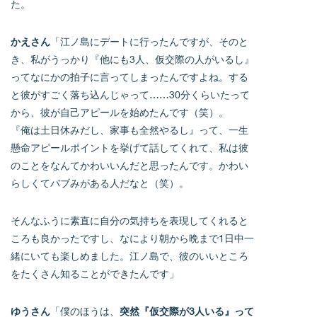
た。
かえさん
「江ノ島にデートに行ったんですが、そのと
き、私がうっかり『他にも3人、仮交際の人がいるし』
ってなにかの拍子に言ってしまったんですよね。する
と彼がすごく落ち込んじゃって……30分くらいたって
から、彼が自己アピールを始めたんです（笑）。
『俺は土日休みだし、家事も全然やるし』って、一生
懸命アピールポイントを挙げて話してくれて、私は彼
のことをなんてかわいいんだと思ったんです。かわい
らしくてバブみがある人だなと（笑）。
そんなふうに素直に自分の気持ちを表現してくれると
ころも良かったですし、なにより朝から晩まで1日中一
緒にいても楽しめました。江ノ島で、彼のいいところ
をたくさん知ることができたんです」
ゆうさん
「僕のほうは、
突然『仮交際が3人いる』って