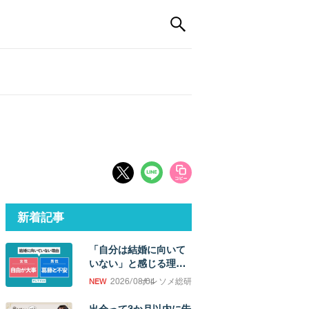
新着記事
「自分は結婚に向いて
いない」と感じる理
由。「誰かと過ごした
2026/08/04
ナレソメ総研
い欲求」の強さに男女
差
出会って3か月以内に告