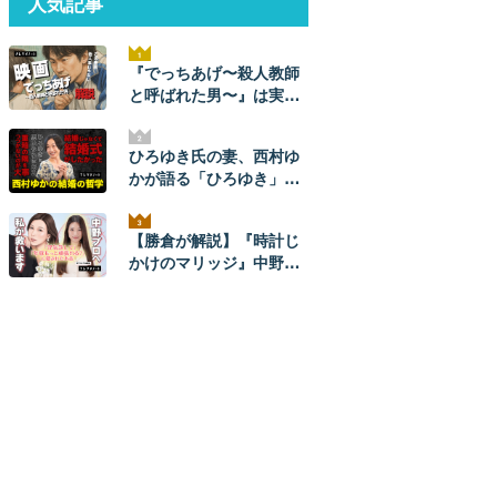
人気記事
『でっちあげ〜殺人教師
と呼ばれた男〜』は実
話。ネタバレ解説！ 元ネ
タ事件の全貌とあらすじ
ひろゆき氏の妻、西村ゆ
かが語る「ひろゆき」と
のナレソメから結婚生活
まで。ひろゆきからは
【勝倉が解説】『時計じ
「毎朝メッセージが来
かけのマリッジ』中野あ
た」。【結婚の哲学】
やかプロを救いたい。
【ネタバレあり】