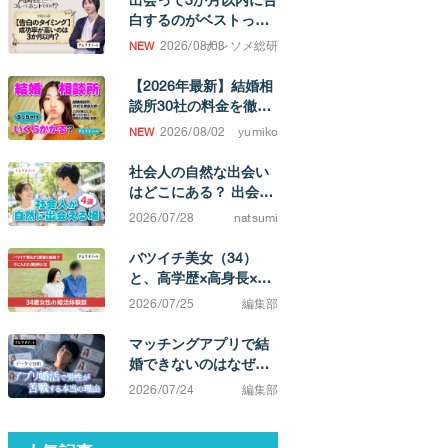
白するのがベストって
ホント！？
2026/08/03
ナレソメ総研
【2026年最新】結婚相
談所30社の料金を徹底
比較！ 成婚するまでの
2026/08/02
yumiko
費用相場がわかります
社会人の自然な出会い
はどこにある？ 出会い
の場と、結婚を考えた
2026/07/28
natsumi
ときの選択肢
バツイチ美女（34）
と、高学歴×高身長×イ
ケメン（38）カップ
2026/07/25
編集部
ル。「相手によってこ
んなに違うのか」と実
マッチングアプリで結
感する不満0の結婚生活
婚できないのはなぜ？
原因は「努力不足」で
2026/07/24
編集部
はなく「市場構造」に
ある