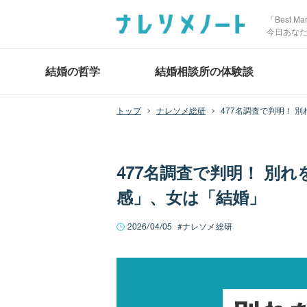
「Best 
今日あな
結婚の哲学
結婚相談所の体験談
ナレソメ総研
477名調査で判明！ 
477名調査で判明！ 別
感」、女は「結婚」
2026/04/05
ナレソメ総研