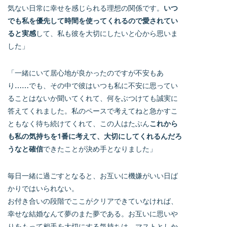
気ない日常に幸せを感じられる理想の関係です。
いつ
でも私を優先して時間を使ってくれるので愛されてい
ると実感
して、私も彼を大切にしたいと心から思いま
した」
「一緒にいて居心地が良かったのですが不安もあ
り……でも、その中で彼はいつも私に不安に思ってい
ることはないか聞いてくれて、何をぶつけても誠実に
答えてくれました。私のペースで考えてねと急かすこ
ともなく待ち続けてくれて、この人はたぶん
これから
も私の気持ちを1番に考えて、大切にしてくれるんだろ
うなと確信
できたことが決め手となりました」
毎日一緒に過ごすとなると、お互いに機嫌がいい日ば
かりではいられない。
お付き合いの段階でここがクリアできていなければ、
幸せな結婚なんて夢のまた夢である。お互いに思いや
りをもって相手を大切にする気持ちは、マストとしか