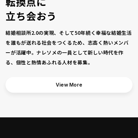
転
換
点
に
立
ち
会
お
う
結婚相談所2.0の実現、そして50年続く幸福な結婚生活
を誰もが送れる社会をつくるため、志高く熱いメンバ
ーが活躍中。ナレソメの一員として新しい時代を作
る、個性と熱情あふれる人材を募集。
View More