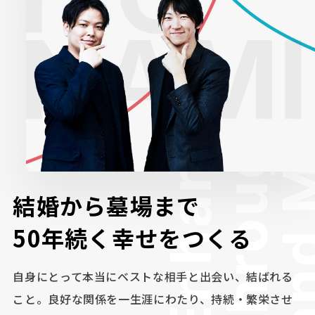
結
婚
か
ら
墓
場
ま
で
5
0
年
続
く
幸
せ
を
つ
く
る
自身にとって本当にベストな相手と出会い、結ばれる
こと。
良好な関係を一生涯にわたり、持続・繁栄させ