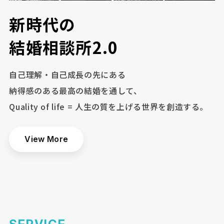
新
時
代
の
結
婚
相
談
所
2
.
0
自己理解・自己成長の先にある
納得感のある最高の結婚を通して、
Quality of life = 人生の質を上げる世界を創造する。
View More