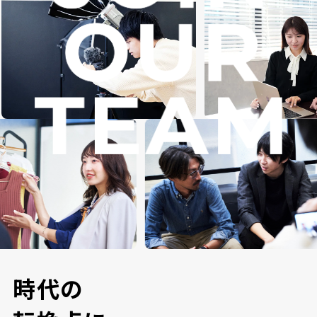
時
代
の