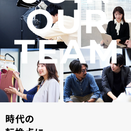
時
代
の