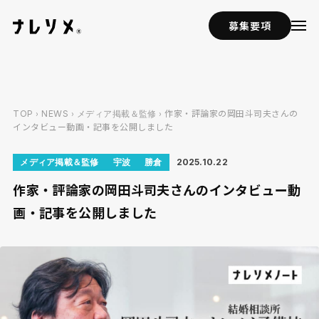
募集要項
›
›
› 作家・評論家の岡田斗司夫さんの
TOP
NEWS
メディア掲載＆監修
インタビュー動画・記事を公開しました
メディア掲載＆監修
宇波
勝倉
2025.10.22
作家・評論家の岡田斗司夫さんのインタビュー動
画・記事を公開しました