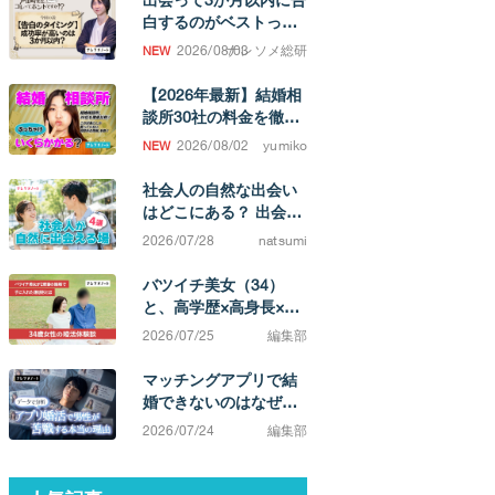
白するのがベストって
ホント！？
2026/08/03
ナレソメ総研
【2026年最新】結婚相
談所30社の料金を徹底
比較！ 成婚するまでの
2026/08/02
yumiko
費用相場がわかります
社会人の自然な出会い
はどこにある？ 出会い
の場と、結婚を考えた
2026/07/28
natsumi
ときの選択肢
バツイチ美女（34）
と、高学歴×高身長×イ
ケメン（38）カップ
2026/07/25
編集部
ル。「相手によってこ
んなに違うのか」と実
マッチングアプリで結
感する不満0の結婚生活
婚できないのはなぜ？
原因は「努力不足」で
2026/07/24
編集部
はなく「市場構造」に
ある