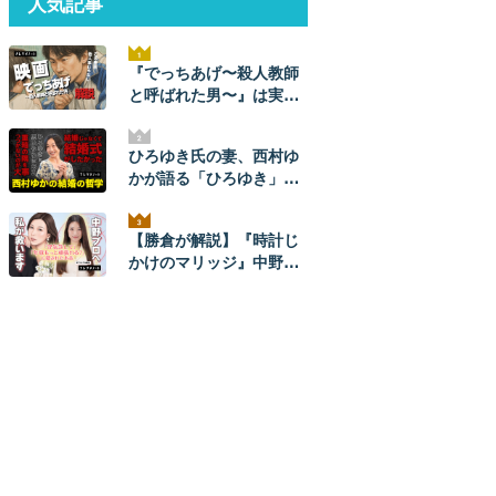
人気記事
『でっちあげ〜殺人教師
と呼ばれた男〜』は実
話。ネタバレ解説！ 元ネ
タ事件の全貌とあらすじ
ひろゆき氏の妻、西村ゆ
かが語る「ひろゆき」と
のナレソメから結婚生活
まで。ひろゆきからは
【勝倉が解説】『時計じ
「毎朝メッセージが来
かけのマリッジ』中野あ
た」。【結婚の哲学】
やかプロを救いたい。
【ネタバレあり】