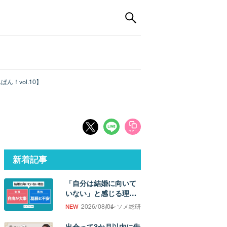
！vol.10】
新着記事
「自分は結婚に向いて
いない」と感じる理
由。「誰かと過ごした
2026/08/04
ナレソメ総研
い欲求」の強さに男女
差
出会って3か月以内に告