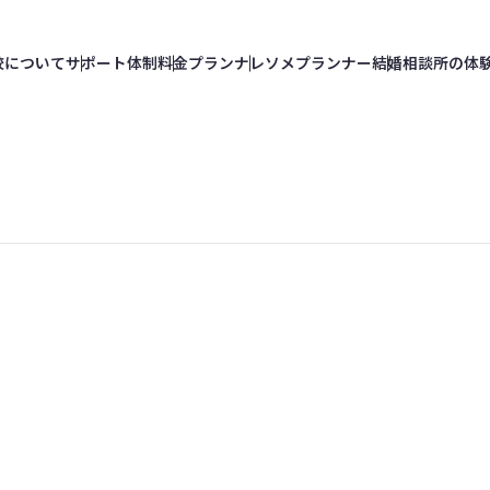
校
について
サポート
体制
料金
プラン
ナレソメ
プランナー
結婚相談所の
体