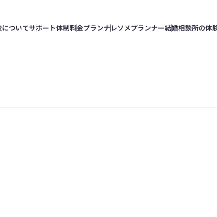
校
について
サポート
体制
料金
プラン
ナレソメ
プランナー
結婚相談所の
体