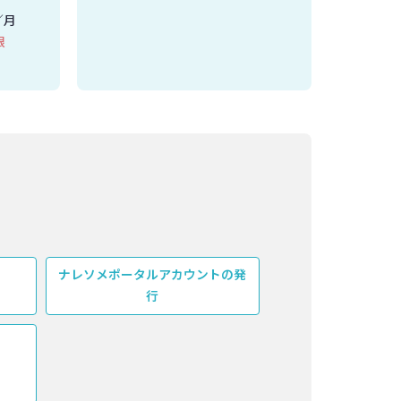
／月
限
ナレソメポータルアカウントの発
行