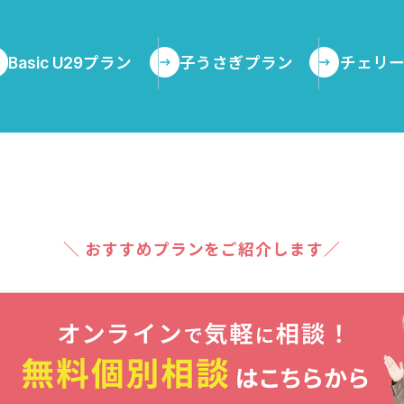
Basic U29プラン
子うさぎプラン
チェリ
＼ おすすめプランをご紹介します／