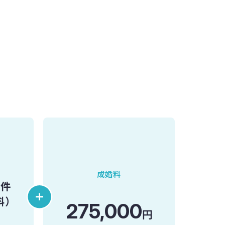
成婚料
／件
料）
275,000
円