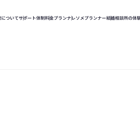
校
について
サポート
体制
料金
プラン
ナレソメ
プランナー
結婚相談所の
体