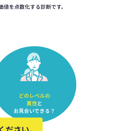
価値を点数化する診断です。
どのレベルの
異性
と
お見合いできる？
ください。