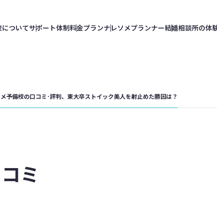
校
について
サポート
体制
料金
プラン
ナレソメ
プランナー
結婚相談所の
体
ソメ予備校の口コミ･評判、東大卒ストイック美人を射止めた勝因は？
口コミ