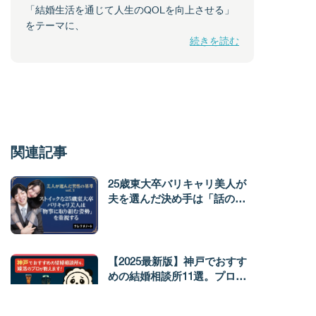
「結婚生活を通じて人生のQOLを向上させる」
をテーマに、
続きを読む
関連記事
25歳東大卒バリキャリ美人が
夫を選んだ決め手は「話の深
度」「愛情表現」。決して、
年収やルックスだけが全てで
はない
【2025最新版】神戸でおすす
めの結婚相談所11選。プロが
料金・サポート・成婚率を徹
底比較！