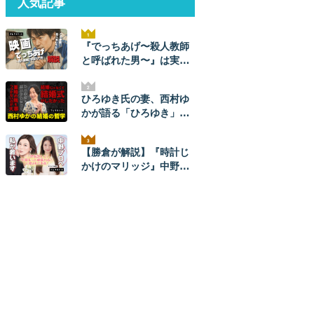
人気記事
『でっちあげ〜殺人教師
と呼ばれた男〜』は実
話。ネタバレ解説！ 元ネ
タ事件の全貌とあらすじ
ひろゆき氏の妻、西村ゆ
かが語る「ひろゆき」と
のナレソメから結婚生活
まで。ひろゆきからは
【勝倉が解説】『時計じ
「毎朝メッセージが来
かけのマリッジ』中野あ
た」。【結婚の哲学】
やかプロを救いたい。
【ネタバレあり】